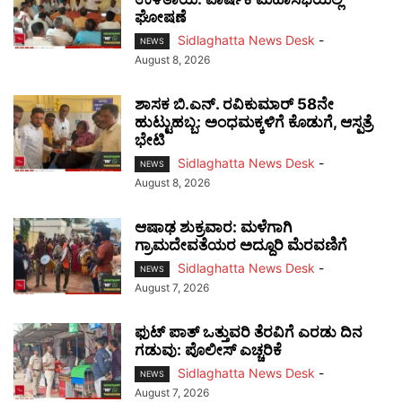
ಘೋಷಣೆ
Sidlaghatta News Desk
-
NEWS
August 8, 2026
ಶಾಸಕ ಬಿ.ಎನ್. ರವಿಕುಮಾರ್ 58ನೇ
ಹುಟ್ಟುಹಬ್ಬ: ಅಂಧಮಕ್ಕಳಿಗೆ ಕೊಡುಗೆ, ಆಸ್ಪತ್ರೆ
ಭೇಟಿ
Sidlaghatta News Desk
-
NEWS
August 8, 2026
ಆಷಾಢ ಶುಕ್ರವಾರ: ಮಳೆಗಾಗಿ
ಗ್ರಾಮದೇವತೆಯರ ಅದ್ದೂರಿ ಮೆರವಣಿಗೆ
Sidlaghatta News Desk
-
NEWS
August 7, 2026
ಫುಟ್‌ ಪಾತ್ ಒತ್ತುವರಿ ತೆರವಿಗೆ ಎರಡು ದಿನ
ಗಡುವು: ಪೊಲೀಸ್ ಎಚ್ಚರಿಕೆ
Sidlaghatta News Desk
-
NEWS
August 7, 2026