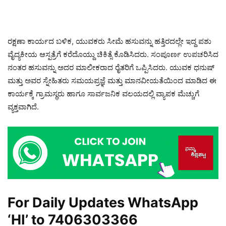
ರಕ್ಷಣಾ ಕಾರ್ಯದ ಬಳಿಕ, ಯುವಕರು ಸೀಮೆ ಹಸುವನ್ನು ಹತ್ತಿರದಲ್ಲೇ ಇದ್ದ ಪಶು
ವೈದ್ಯಕೀಯ ಆಸ್ಪತ್ರೆಗೆ ಕರೆದೊಯ್ದು ಚಿಕಿತ್ಸೆ ಕೊಡಿಸಿದರು. ಸಂಪೂರ್ಣ ಉಪಚರಿಸಿದ
ನಂತರ ಹಸುವನ್ನು ಅದರ ಮಾಲೀಕರಾದ ರೈತರಿಗೆ ಒಪ್ಪಿಸಿದರು. ಯುವಕ ಧನುಷ್
ಮತ್ತು ಅವರ ಸ್ನೇಹಿತರು ಸಮಯಪ್ರಜ್ಞೆ ಮತ್ತು ಮಾನವೀಯತೆಯಿಂದ ಮಾಡಿದ ಈ
ಕಾರ್ಯಕ್ಕೆ ಗ್ರಾಮಸ್ಥರು ಹಾಗೂ ಸಾರ್ವಜನಿಕ ವಲಯದಲ್ಲಿ ವ್ಯಾಪಕ ಮೆಚ್ಚುಗೆ
ವ್ಯಕ್ತವಾಗಿದೆ.
For Daily Updates WhatsApp
‘HI’ to
7406303366