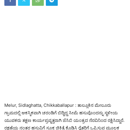
Melur, Sidlaghatta, Chikkaballapur : ತಾಲ್ಲೂಕಿನ ಮೇಲೂರು
ಗ್ರಾಮದಲ್ಲಿ ಆಕಸ್ಮಿಕವಾಗಿ ಚರಂಡಿಗೆ ಬಿದ್ದಿದ್ದ ಸೀಮೆ ಹಸುವೊಂದನ್ನು ಸ್ಥಳೀಯ
ಯುವಕರು ತಕ್ಷಣ ಕಾರ್ಯಪ್ರವೃತ್ತರಾಗಿ ಜೆಸಿಬಿ ಯಂತ್ರದ ನೆರವಿನಿಂದ ರಕ್ಷಿಸಿದ್ದಾರೆ.
ರಕ್ಷಣೆಯ ನಂತರ ಹಸುವಿಗೆ ಸೂಕ್ತ ಚಿಕಿತ್ಸೆ ಕೊಡಿಸಿ ರೈತರಿಗೆ ಒಪ್ಪಿಸುವ ಮೂಲಕ