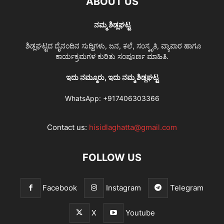
ABOUT US
ನಮ್ಮ ಶಿಡ್ಲಘಟ್ಟ
ಶಿಡ್ಲಘಟ್ಟದ ದೈನಂದಿನ ಸುದ್ದಿಗಳು, ಜನ, ಕಲೆ, ಸಂಸ್ಕೃತಿ, ವ್ಯಾಪಾರ ಹಾಗೂ
ಕಾರ್ಯಕ್ರಮಗಳ ಕುರಿತು ಸಂಪೂರ್ಣ ಮಾಹಿತಿ.
ಇದು ನಮ್ಮೂರು, ಇದು ನಮ್ಮ ಶಿಡ್ಲಘಟ್ಟ
WhatsApp:
+917406303366
Contact us:
hisidlaghatta@gmail.com
FOLLOW US
Facebook
Instagram
Telegram
X
Youtube