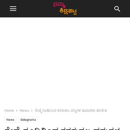
Home
News
ರೇಷ್ಮೆ ಗೂಡಿನಿಂದ ಕರಕುಶಲ ವಸ್ತುಗಳ ತಯಾರಿಕಾ ತರಬೇತಿ
News
Sidlaghatta