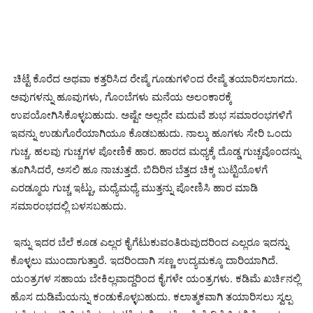
ಚಿಟ್ಟೆ ಕೊರೆದ ಅಥವಾ ಕತ್ತರಿಸಿದ ರೇಷ್ಮೆ ಗೂಡುಗಳಿಂದ ರೇಷ್ಮೆ ತಯಾರಿಸಲಾಗದು.
ಅವುಗಳನ್ನು ಹೂವುಗಳು, ಗೊಂಬೆಗಳು ಮನೆಯ ಅಲಂಕಾರಕ್ಕೆ
ಉಪಯೋಗಿಸಿಕೊಳ್ಳಬಹುದು. ಅಷ್ಟೇ ಅಲ್ಲದೇ ಮದುವೆ ಶುಭ ಸಮಾರಂಭಗಳಿಗೆ
ಇವನ್ನು ಉಡುಗೊರೆಯಾಗಿಯೂ ಕೊಡಬಹುದು. ನಾಲ್ಕು ಹೂಗಳು ಸೇರಿ ಒಂದು
ಗುಚ್ಚ. ಹಲವು ಗುಚ್ಚಗಳ ಪೋಣಿಕೆ ಹಾರ. ಹಾರದ ಮಧ್ಯಕ್ಕೆ ದೊಡ್ಡ ಗುಚ್ಚವೊಂದನ್ನು
ತೂಗಿಸಿದರೆ, ಅಸಲಿ ಹೂ ನಾಚುತ್ತದೆ. ಬಿದಿರಿನ ಬೆತ್ತದ ಚಿಕ್ಕ ಬುಟ್ಟಿಯೊಳಗೆ
ಎರಡ್ಮೂರು ಗುಚ್ಚ ಇಟ್ಟು, ಮಧ್ಯೆಮಧ್ಯೆ ಮುತ್ತನ್ನು ಪೋಣಿಸಿ ಹಾರ ಮಾಡಿ
ಸಮಾರಂಭದಲ್ಲಿ ಬಳಸಬಹುದು.
ಇನ್ನು ಇದರ ಬೆಲೆ ಕೂಡ ಎಲ್ಲರ ಕೈಗೆಟುಕುವಂತಿರುವುದರಿಂದ ಎಲ್ಲರೂ ಇದನ್ನು
ಕೊಳ್ಳಲು ಮುಂದಾಗುತ್ತಾರೆ. ಇದರಿಂದಾಗಿ ಸಣ್ಣ ಉದ್ಯಮಕ್ಕೂ ದಾರಿಯಾಗಿದೆ.
ಯಂತ್ರಗಳ ಸಹಾಯ ಬೇಕಿಲ್ಲವಾದ್ದರಿಂದ ಕೈಗಳೇ ಯಂತ್ರಗಳು. ಕಡಿಮೆ ಖರ್ಚಿನಲ್ಲಿ
ಹೊಸ ದುಡಿಮೆಯನ್ನು ಕಂಡುಕೊಳ್ಳಬಹುದು. ಕಲಾತ್ಮಕವಾಗಿ ತಯಾರಿಸಲು ಸ್ವಲ್ಪ