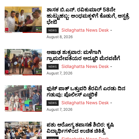
ಶಾಸಕ ಬಿ.ಎನ್. ರವಿಕುಮಾರ್ 58ನೇ
ಹುಟ್ಟುಹಬ್ಬ: ಅಂಧಮಕ್ಕಳಿಗೆ ಕೊಡುಗೆ, ಆಸ್ಪತ್ರೆ
ಭೇಟಿ
Sidlaghatta News Desk
-
NEWS
August 8, 2026
ಆಷಾಢ ಶುಕ್ರವಾರ: ಮಳೆಗಾಗಿ
ಗ್ರಾಮದೇವತೆಯರ ಅದ್ದೂರಿ ಮೆರವಣಿಗೆ
Sidlaghatta News Desk
-
NEWS
August 7, 2026
ಫುಟ್‌ ಪಾತ್ ಒತ್ತುವರಿ ತೆರವಿಗೆ ಎರಡು ದಿನ
ಗಡುವು: ಪೊಲೀಸ್ ಎಚ್ಚರಿಕೆ
Sidlaghatta News Desk
-
NEWS
August 7, 2026
ಪಶು ಆರೋಗ್ಯ ತಪಾಸಣೆ ಶಿಬಿರ: ಕೃಷಿ
ವಿದ್ಯಾರ್ಥಿಗಳಿಂದ ಉಚಿತ ಚಿಕಿತ್ಸೆ
Sidlaghatta News Desk
-