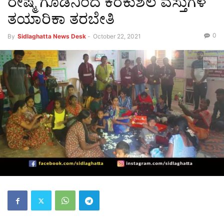
ರೇಷ್ಮೆ ಗೂಡಿನಿಂದ ಕರಕುಶಲ ವಸ್ತುಗಳ
ತಯಾರಿಕಾ ತರಬೇತಿ
0
By
Sidlaghatta News Desk
-
October 22, 2021