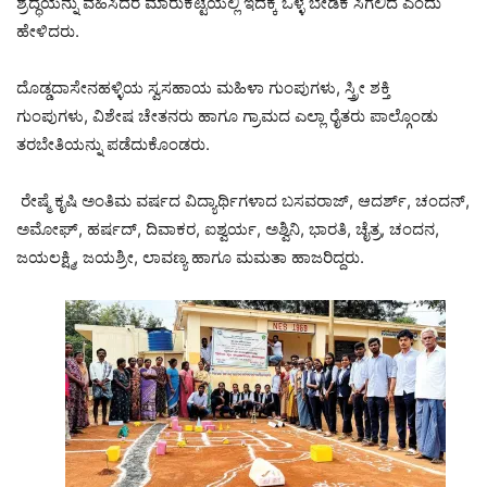
ಶ್ರದ್ಧೆಯನ್ನು ವಹಿಸಿದರೆ ಮಾರುಕಟ್ಟೆಯಲ್ಲಿ ಇದಕ್ಕೆ ಒಳ್ಳೆ ಬೇಡಿಕೆ ಸಿಗಲಿದೆ ಎಂದು
ಹೇಳಿದರು.
ದೊಡ್ಡದಾಸೇನಹಳ್ಳಿಯ ಸ್ವಸಹಾಯ ಮಹಿಳಾ ಗುಂಪುಗಳು, ಸ್ತ್ರೀ ಶಕ್ತಿ
ಗುಂಪುಗಳು, ವಿಶೇಷ ಚೇತನರು ಹಾಗೂ ಗ್ರಾಮದ ಎಲ್ಲಾ ರೈತರು ಪಾಲ್ಗೊಂಡು
ತರಬೇತಿಯನ್ನು ಪಡೆದುಕೊಂಡರು.
ರೇಷ್ಮೆ ಕೃಷಿ ಅಂತಿಮ ವರ್ಷದ ವಿದ್ಯಾರ್ಥಿಗಳಾದ ಬಸವರಾಜ್, ಆದರ್ಶ್, ಚಂದನ್,
ಅಮೋಘ್, ಹರ್ಷದ್, ದಿವಾಕರ, ಐಶ್ವರ್ಯ, ಅಶ್ವಿನಿ, ಭಾರತಿ, ಚೈತ್ರ, ಚಂದನ,
ಜಯಲಕ್ಷ್ಮಿ, ಜಯಶ್ರೀ, ಲಾವಣ್ಯ ಹಾಗೂ ಮಮತಾ ಹಾಜರಿದ್ದರು.