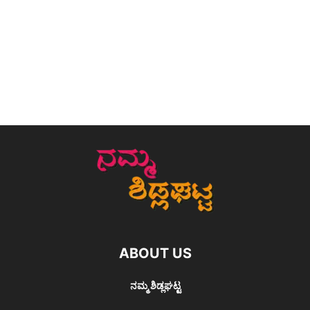
ABOUT US
ನಮ್ಮ ಶಿಡ್ಲಘಟ್ಟ