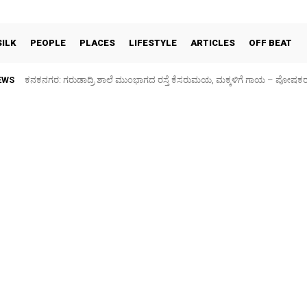
SILK
PEOPLE
PLACES
LIFESTYLE
ARTICLES
OFF BEAT
EWS
ಕನಕನಗರ: ಗರುಡಾದ್ರಿ ಶಾಲೆ ಮುಂಭಾಗದ ರಸ್ತೆ ಕೆಸರುಮಯ, ಮಕ್ಕಳಿಗೆ ಗಾಯ – ಪೋಷಕ
Sidlaghatta Silk Cocoon Market-06/08/2026