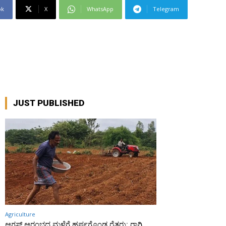
ok
X
WhatsApp
Telegram
JUST PUBLISHED
Agriculture
ಆಗಸ್ಟ್ ಆರಂಭದ ಮಳೆಗೆ ಹರ್ಷಗೊಂಡ ರೈತರು: ರಾಗಿ,