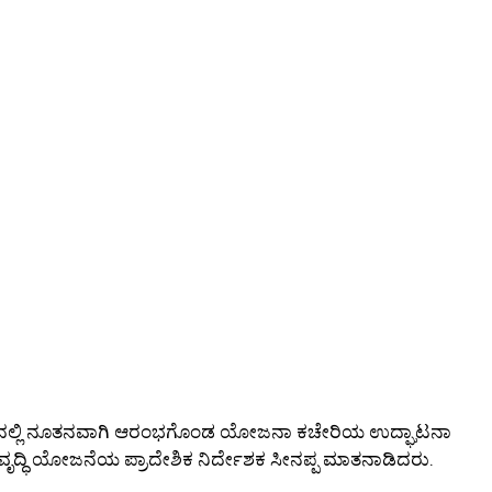
ಕಟ್ಟಡದಲ್ಲಿ ನೂತನವಾಗಿ ಆರಂಭಗೊಂಡ ಯೋಜನಾ ಕಚೇರಿಯ ಉದ್ಘಾಟನಾ
ಭಿವೃದ್ಧಿ ಯೋಜನೆಯ ಪ್ರಾದೇಶಿಕ ನಿರ್ದೇಶಕ ಸೀನಪ್ಪ ಮಾತನಾಡಿದರು.