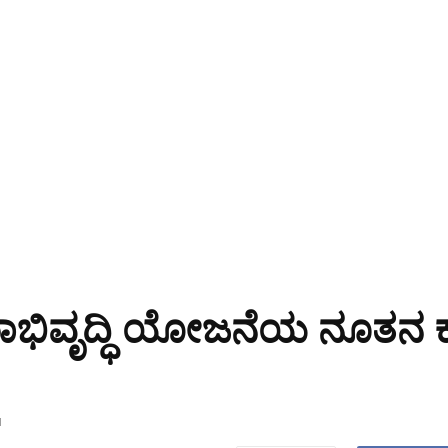
 ಗ್ರಾಮಾಭಿವೃದ್ಧಿ ಯೋಜನೆಯ ನೂತ
1