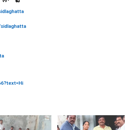
idlaghatta
sidlaghatta
ta
66?text=Hi