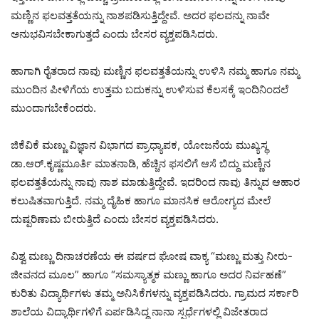
ಮಣ್ಣಿನ ಫಲವತ್ತತೆಯನ್ನು ನಾಶಪಡಿಸುತ್ತಿದ್ದೇವೆ. ಅದರ ಫಲವನ್ನು ನಾವೇ
ಅನುಭವಿಸಬೇಕಾಗುತ್ತದೆ ಎಂದು ಬೇಸರ ವ್ಯಕ್ತಪಡಿಸಿದರು.
ಹಾಗಾಗಿ ರೈತರಾದ ನಾವು ಮಣ್ಣಿನ ಫಲವತ್ತತೆಯನ್ನು ಉಳಿಸಿ ನಮ್ಮ ಹಾಗೂ ನಮ್ಮ
ಮುಂದಿನ ಪೀಳಿಗೆಯ ಉತ್ತಮ ಬದುಕನ್ನು ಉಳಿಸುವ ಕೆಲಸಕ್ಕೆ ಇಂದಿನಿಂದಲೆ
ಮುಂದಾಗಬೇಕೆಂದರು.
ಜಿಕೆವಿಕೆ ಮಣ್ಣು ವಿಜ್ಞಾನ ವಿಭಾಗದ ಪ್ರಾಧ್ಯಾಪಕ, ಯೋಜನೆಯ ಮುಖ್ಯಸ್ಥ
ಡಾ.ಆರ್.ಕೃಷ್ಣಮೂರ್ತಿ ಮಾತನಾಡಿ, ಹೆಚ್ಚಿನ ಫಸಲಿಗೆ ಆಸೆ ಬಿದ್ದು ಮಣ್ಣಿನ
ಫಲವತ್ತತೆಯನ್ನು ನಾವು ನಾಶ ಮಾಡುತ್ತಿದ್ದೇವೆ. ಇದರಿಂದ ನಾವು ತಿನ್ನುವ ಆಹಾರ
ಕಲುಷಿತವಾಗುತ್ತಿದೆ. ನಮ್ಮ ದೈಹಿಕ ಹಾಗೂ ಮಾನಸಿಕ ಆರೋಗ್ಯದ ಮೇಲೆ
ದುಷ್ಪರಿಣಾಮ ಬೀರುತ್ತಿದೆ ಎಂದು ಬೇಸರ ವ್ಯಕ್ತಪಡಿಸಿದರು.
ವಿಶ್ವ ಮಣ್ಣು ದಿನಾಚರಣೆಯ ಈ ವರ್ಷದ ಘೋಷ ವಾಕ್ಯ “ಮಣ್ಣು ಮತ್ತು ನೀರು-
ಜೀವನದ ಮೂಲ” ಹಾಗೂ “ಸಮಸ್ಯಾತ್ಮಕ ಮಣ್ಣು ಹಾಗೂ ಅದರ ನಿರ್ವಹಣೆ”
ಕುರಿತು ವಿದ್ಯಾರ್ಥಿಗಳು ತಮ್ಮ ಅನಿಸಿಕೆಗಳನ್ನು ವ್ಯಕ್ತಪಡಿಸಿದರು. ಗ್ರಾಮದ ಸರ್ಕಾರಿ
ಶಾಲೆಯ ವಿದ್ಯಾರ್ಥಿಗಳಿಗೆ ಏರ್ಪಡಿಸಿದ್ದ ನಾನಾ ಸ್ಪರ್ಧೆಗಳಲ್ಲಿ ವಿಜೇತರಾದ