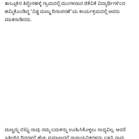
ತಾಲ್ಲೂಕಿನ ತಿಪ್ಪೇನಹಳ್ಳಿ ಗ್ರಾಮದಲ್ಲಿ ಮಂಗಳವಾರ ಜಿಕೆವಿಕೆ ವಿದ್ಯಾರ್ಥಿಗಳಿಂದ
ಹಮ್ಮಿಕೊಂಡಿದ್ದ “ವಿಶ್ವ ಮಣ್ಣು ದಿನಾಚರಣೆ”ಯ ಕಾರ್ಯಕ್ರಮದಲ್ಲಿ ಅವರು
ಮಾತನಾಡಿದರು.
ಮಣ್ಣನ್ನು ಬಿಟ್ಟು ನಾವು ನಮ್ಮ ಬದುಕನ್ನು ಊಹಿಸಿಕೊಳ್ಳಲು ಸಾಧ್ಯವಿಲ್ಲ. ಆದರೆ
ಇತ್ತೀಚಿನ ದಿನಗಳಲ್ಲಿ ಹೆಚ್ಚು ಪ್ರಮಾಣದಲ್ಲಿ ರಾಸಾಯನಿಕಗಳನ್ನು ಬಳಸಿ ನಾವು