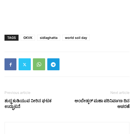
TAGS
GKVK
sidlaghatta
world soil day
Previous article
Next article
ಶುದ್ಧ ಕುಡಿಯುವ ನೀರಿನ ಘಟಕ
ಅಂಬೇಡ್ಕರ್ ಮಹಾ ಪರಿನಿರ್ವಾಣ ದಿನ
ಉದ್ಘಾಟನೆ
ಆಚರಣೆ