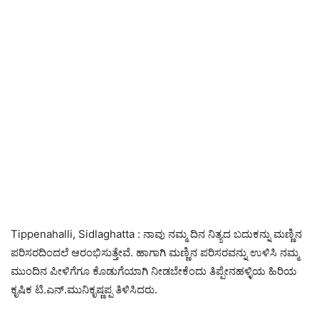
Tippenahalli, Sidlaghatta : ನಾವು ನಮ್ಮ ದಿನ ನಿತ್ಯದ ಬದುಕನ್ನು ಮಣ್ಣಿನ
ಪರಿಸರದಿಂದಲೆ ಆರಂಭಿಸುತ್ತೇವೆ. ಹಾಗಾಗಿ ಮಣ್ಣಿನ ಪರಿಸರವನ್ನು ಉಳಿಸಿ ನಮ್ಮ
ಮುಂದಿನ ಪೀಳಿಗೆಗೂ ಕೊಡುಗೆಯಾಗಿ ನೀಡಬೇಕೆಂದು ತಿಪ್ಪೇನಹಳ್ಳಿಯ ಹಿರಿಯ
ಕೃಷಿಕ ಟಿ.ಎನ್.ಮುನಿಕೃಷ್ಣಪ್ಪ ತಿಳಿಸಿದರು.