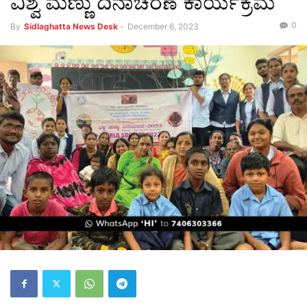
ವಿಶ್ವ ಮಣ್ಣು ದಿನಾಚರಣೆ ಕಾರ್ಯಕ್ರಮ
0
By
Sidlaghatta News Desk
-
December 6, 2023