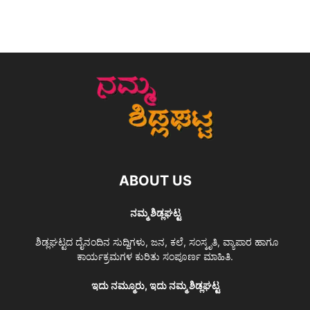
ABOUT US
ನಮ್ಮ ಶಿಡ್ಲಘಟ್ಟ
ಶಿಡ್ಲಘಟ್ಟದ ದೈನಂದಿನ ಸುದ್ದಿಗಳು, ಜನ, ಕಲೆ, ಸಂಸ್ಕೃತಿ, ವ್ಯಾಪಾರ ಹಾಗೂ
ಕಾರ್ಯಕ್ರಮಗಳ ಕುರಿತು ಸಂಪೂರ್ಣ ಮಾಹಿತಿ.
ಇದು ನಮ್ಮೂರು, ಇದು ನಮ್ಮ ಶಿಡ್ಲಘಟ್ಟ