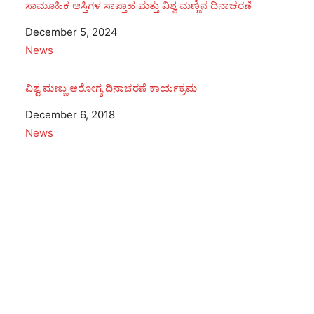
ಸಾಮೂಹಿಕ ಆಸ್ತಿಗಳ ಸಾಪ್ತಾಹ ಮತ್ತು ವಿಶ್ವ ಮಣ್ಣಿನ ದಿನಾಚರಣೆ
Date
December 5, 2024
In relation to
News
ವಿಶ್ವ ಮಣ್ಣು ಆರೋಗ್ಯ ದಿನಾಚರಣೆ ಕಾರ್ಯಕ್ರಮ
Date
December 6, 2018
In relation to
News