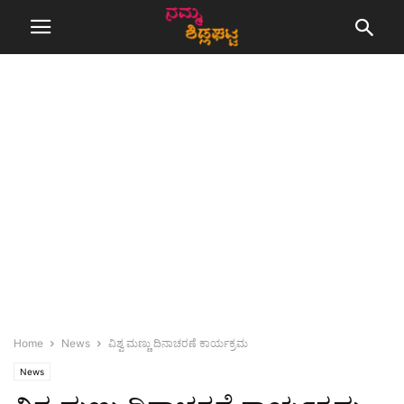
Home
News
ವಿಶ್ವ ಮಣ್ಣು ದಿನಾಚರಣೆ ಕಾರ್ಯಕ್ರಮ
News