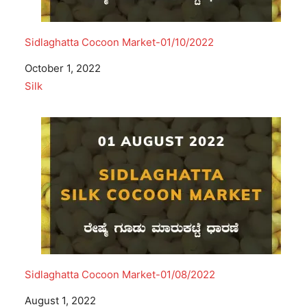
Sidlaghatta Cocoon Market-01/10/2022
Date
October 1, 2022
In relation to
Silk
Sidlaghatta Cocoon Market-01/08/2022
Date
August 1, 2022