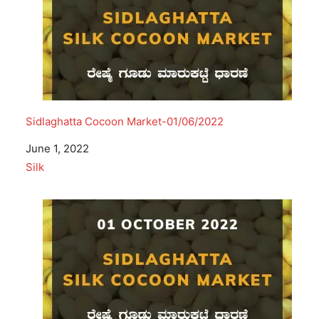
Sidlaghatta Cocoon Market-01/06/2022
Date
June 1, 2022
In relation to
Silk