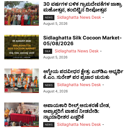
30 ವರ್ಷಗಳ ಬಳಿಕ ಗ್ರಾಮದೇವತೆಗಳ ಜಾತ್ರಾ
ಮಹೋತ್ಸವ, ತಂಬಿಟ್ಟಿನ ದೀಪೋತ್ಸವ
Sidlaghatta News Desk
-
NEWS
August 5, 2026
Sidlaghatta Silk Cocoon Market-
05/08/2026
Sidlaghatta News Desk
-
SILK
August 5, 2026
ಆಗ್ನೇಯ ಪದವೀಧರ ಕ್ಷೇತ್ರ: ಎನ್‌ಡಿಎ ಅಭ್ಯರ್ಥಿ
ಕೆ.ಎಂ. ಸುರೇಶ್ ಪರ ಪ್ರಚಾರ ಚುರುಕು
Sidlaghatta News Desk
-
NEWS
August 4, 2026
ಅಪಾಯಕಾರಿ ರೀಲ್ಸ್ ಅನುಕರಣೆ ಬೇಡ,
ಅಪ್ರಾಪ್ತರಿಗೆ ವಾಹನ ನೀಡಬೇಡಿ:
ನ್ಯಾಯಾಧೀಶರ ಎಚ್ಚರಿಕೆ
Sidlaghatta News Desk
-
NEWS