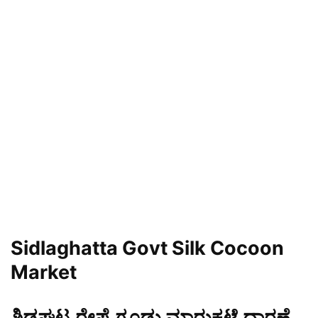
Sidlaghatta Govt Silk Cocoon
Market
ಶಿಡ್ಲಘಟ್ಟ ರೇಷ್ಮೆ ಗೂಡು ಮಾರುಕಟ್ಟೆ ಧಾರಣೆ