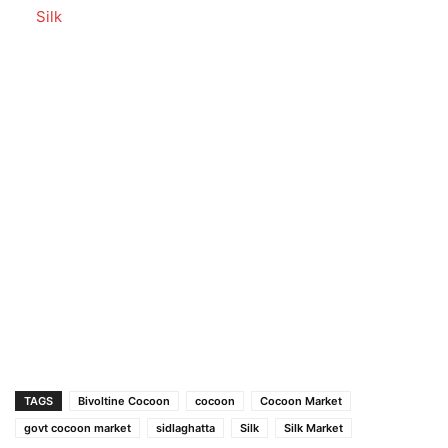
In relation to
Silk
TAGS
Bivoltine Cocoon
cocoon
Cocoon Market
govt cocoon market
sidlaghatta
Silk
Silk Market