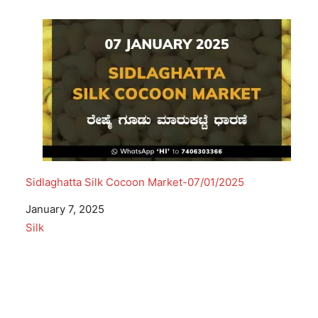
Sidlaghatta Silk Cocoon Market-07/01/2025
Date
January 7, 2025
In relation to
Silk