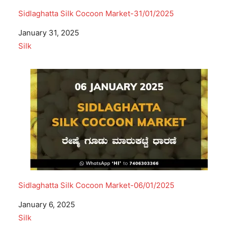
Sidlaghatta Silk Cocoon Market-31/01/2025
Date
January 31, 2025
In relation to
Silk
Sidlaghatta Silk Cocoon Market-06/01/2025
Date
January 6, 2025
In relation to
Silk