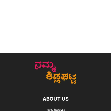
ABOUT US
ನಮ್ಮ ಶಿಡ್ಲಘಟ್ಟ