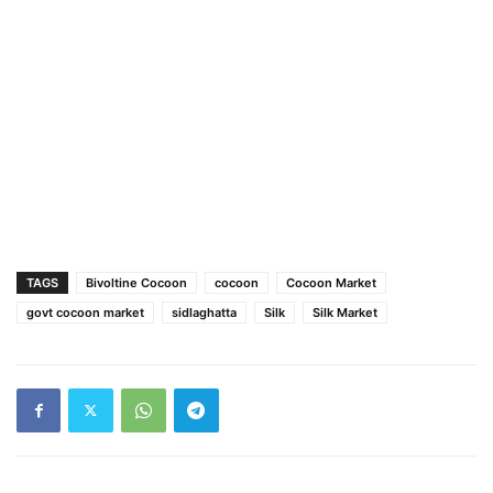
TAGS
Bivoltine Cocoon
cocoon
Cocoon Market
govt cocoon market
sidlaghatta
Silk
Silk Market