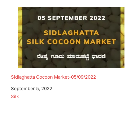
Sidlaghatta Cocoon Market-05/09/2022
Date
September 5, 2022
In relation to
Silk