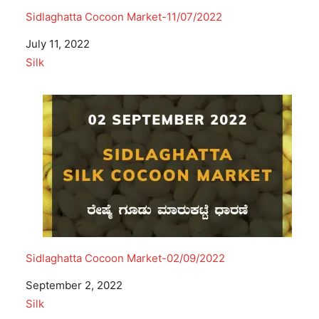
Sidlaghatta Cocoon Market-11/07/2022
Date
July 11, 2022
In relation to
Silk
Sidlaghatta Cocoon Market-02/09/2022
Date
September 2, 2022
In relation to
Silk