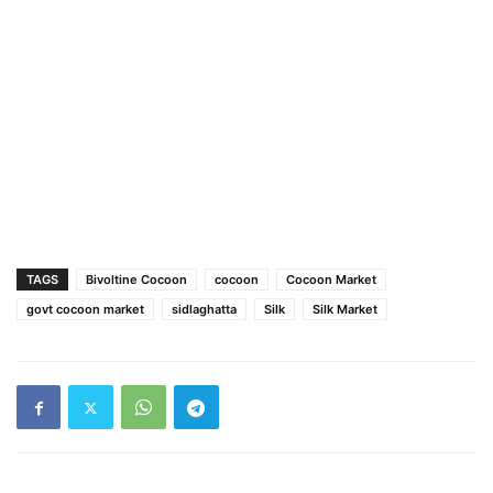
TAGS
Bivoltine Cocoon
cocoon
Cocoon Market
govt cocoon market
sidlaghatta
Silk
Silk Market