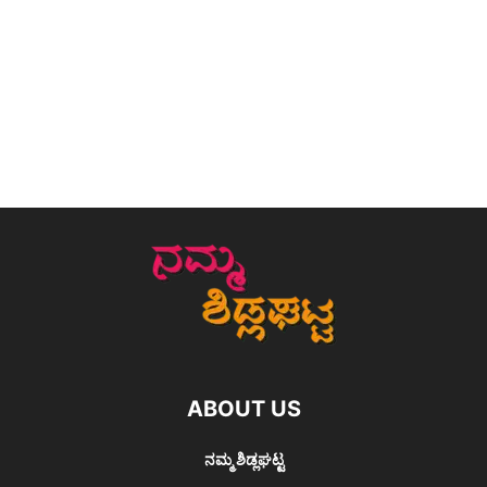
ABOUT US
ನಮ್ಮ ಶಿಡ್ಲಘಟ್ಟ