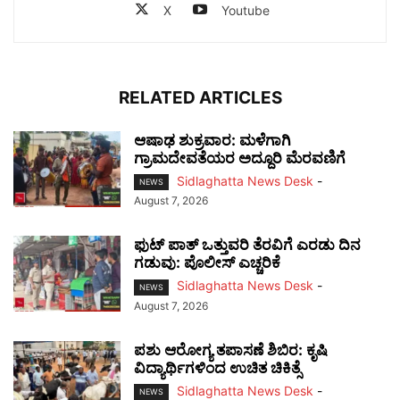
X
Youtube
RELATED ARTICLES
ಆಷಾಢ ಶುಕ್ರವಾರ: ಮಳೆಗಾಗಿ
ಗ್ರಾಮದೇವತೆಯರ ಅದ್ದೂರಿ ಮೆರವಣಿಗೆ
Sidlaghatta News Desk
-
NEWS
August 7, 2026
ಫುಟ್‌ ಪಾತ್ ಒತ್ತುವರಿ ತೆರವಿಗೆ ಎರಡು ದಿನ
ಗಡುವು: ಪೊಲೀಸ್ ಎಚ್ಚರಿಕೆ
Sidlaghatta News Desk
-
NEWS
August 7, 2026
ಪಶು ಆರೋಗ್ಯ ತಪಾಸಣೆ ಶಿಬಿರ: ಕೃಷಿ
ವಿದ್ಯಾರ್ಥಿಗಳಿಂದ ಉಚಿತ ಚಿಕಿತ್ಸೆ
Sidlaghatta News Desk
-
NEWS