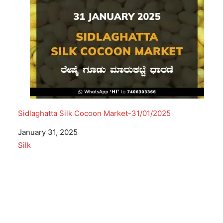
Sidlaghatta Silk Cocoon Market-31/01/2025
Date
January 31, 2025
In relation to
Silk