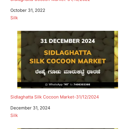
Date
October 31, 2022
In relation to
Silk
Sidlaghatta Silk Cocoon Market-31/12/2024
Date
December 31, 2024
In relation to
Silk