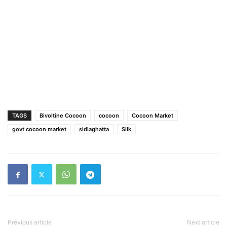
TAGS
Bivoltine Cocoon
cocoon
Cocoon Market
govt cocoon market
sidlaghatta
Silk
Previous article
Next article