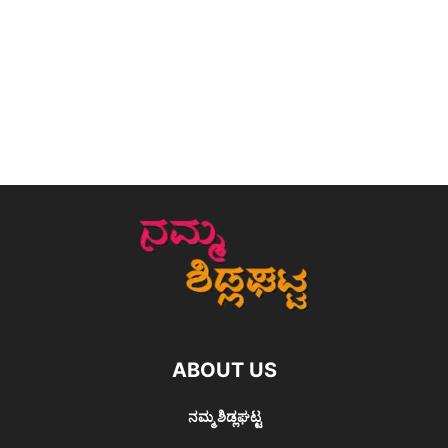
ABOUT US
ನಮ್ಮ ಶಿಡ್ಲಘಟ್ಟ