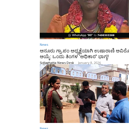
News
ಆನೂರು ಗ್ರಾ.ಪಂ ಅಧ್ಯಕ್ಷೆಯಾಗಿ ಉಷಾರಾಣಿ ಅವಿ
ಆಯ್ಕೆ: ಒಂದು ತಿಂಗಳ ‘ಅಧಿಕಾರ’ ಭಾಗ್ಯ!
Sidlaghatta News Desk
-
January 8, 2026
News