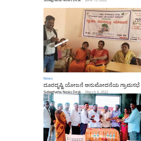
News
ದೂರದೃಷ್ಟಿ ಯೋಜನೆ ಅನುಮೋದನೆಯ ಗ್ರಾಮಸಭೆ
Sidlaghatta News Desk
-
March 6, 2022