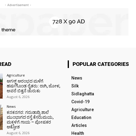
- Advertisement -
READ
POPULAR CATEGORIES
Agriculture
News
ಆಗಸ್ಟ್ ಆರಂಭದ ಮಳೆಗೆ
ಹರ್ಷಗೊಂಡ ರೈತರು: ರಾಗಿ, ಜೋಳ,
Silk
ಅವರೆ ಬಿತ್ತನೆ ಚುರುಕು
Sidlaghatta
August 6, 2026
Covid-19
News
Agriculture
ಕನಕನಗರ: ಗರುಡಾದ್ರಿ ಶಾಲೆ
ಮುಂಭಾಗದ ರಸ್ತೆ ಕೆಸರುಮಯ,
Education
ಮಕ್ಕಳಿಗೆ ಗಾಯ – ಪೋಷಕರ
Articles
ಆಕ್ರೋಶ
August 6, 2026
Health