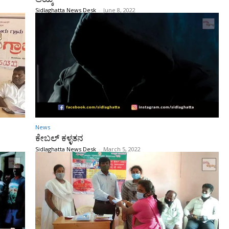
Sidlaghatta News Desk
-
June 8, 2022
News
ಕೇಬಲ್ ಕಳ್ಳತನ
Sidlaghatta News Desk
-
March 5, 2022