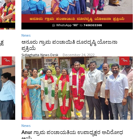
News
್ಷ
ಆನೂರು ಗ್ರಾಮ ಪಂಚಾಯಿತಿ ದೂರದೃಷ್ಠಿ ಯೋಜನಾ
ಪ್ರಕ್ರಿಯೆ
Sidlaghatta News Desk
-
December 24, 2022
News
Anur ಗ್ರಾಮ ಪಂಚಾಯತಿಯ ಉಪಾಧ್ಯಕ್ಷರ ಅವಿರೋಧ
ಆಯ್ಕೆ