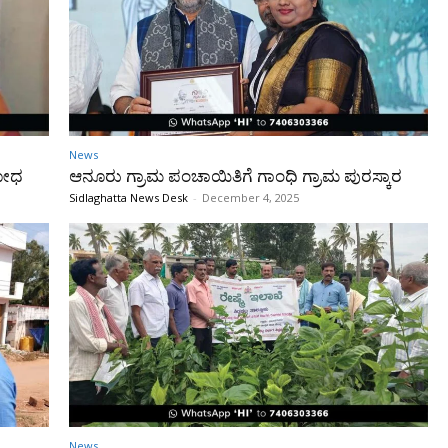
News
ರೋಧ
ಆನೂರು ಗ್ರಾಮ ಪಂಚಾಯಿತಿಗೆ ಗಾಂಧಿ ಗ್ರಾಮ ಪುರಸ್ಕಾರ
Sidlaghatta News Desk
-
December 4, 2025
News