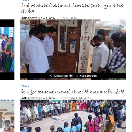
ರೇಷ್ಮೆ ಹುಳುಗಳಿಗೆ ತಗುಲುವ ರೋಗಗಳ ನಿಯಂತ್ರಣ ಕುರಿತು
ಮಾಹಿತಿ
Sidlaghatta News Desk
-
July 5, 2024
News
ಕೇಂದ್ರದ ಹಣಕಾಸು ಇಲಾಖೆಯ ಜಂಟಿ ಕಾರ್ಯದರ್ಶಿ ಭೇಟಿ
Sidlaghatta News Desk
-
September 14, 2023