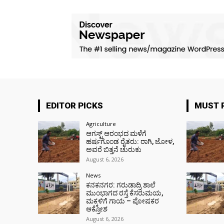
EDITOR PICKS
MUST 
Agriculture
ಆಗಸ್ಟ್ ಆರಂಭದ ಮಳೆಗೆ
ಹರ್ಷಗೊಂಡ ರೈತರು: ರಾಗಿ, ಜೋಳ,
ಅವರೆ ಬಿತ್ತನೆ ಚುರುಕು
August 6, 2026
News
ಕನಕನಗರ: ಗರುಡಾದ್ರಿ ಶಾಲೆ
ಮುಂಭಾಗದ ರಸ್ತೆ ಕೆಸರುಮಯ,
ಮಕ್ಕಳಿಗೆ ಗಾಯ – ಪೋಷಕರ
ಆಕ್ರೋಶ
August 6, 2026