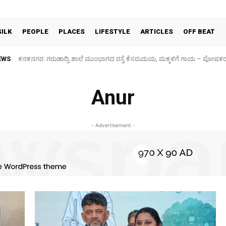
SILK
PEOPLE
PLACES
LIFESTYLE
ARTICLES
OFF BEAT
EWS
ಕನಕನಗರ: ಗರುಡಾದ್ರಿ ಶಾಲೆ ಮುಂಭಾಗದ ರಸ್ತೆ ಕೆಸರುಮಯ, ಮಕ್ಕಳಿಗೆ ಗಾಯ – ಪೋಷಕ
Anur
- Advertisement -