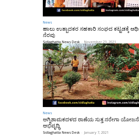
News
ಹಾಲು ಉತ್ಪಾದಕರ ಸಹಕಾರಿ ಸಂಘದ ಕಟ್ಟಡಕ್ಕೆ ಆರ್
ನೆರವು
Sidlaghatta News Desk
-
November 23, 2021
News
ಅಗ್ನಿಶಾಮಕದಳದ ಠಾಣೆಯ ಸುತ್ತ ನರೇಗಾ ಯೋಜನೆ
ಅಭಿವೃದ್ಧಿ
Sidlaghatta News Desk
-
January 7, 2021