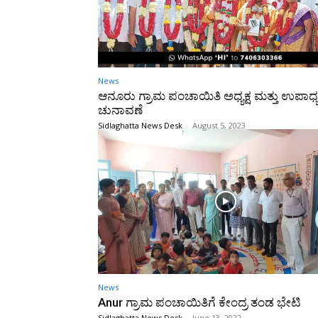
News
ಆನೂರು ಗ್ರಾಮ ಪಂಚಾಯಿತಿ ಅಧ್ಯಕ್ಷ ಮತ್ತು ಉಪಾಧ್ಯಕ
ಚುನಾವಣೆ
Sidlaghatta News Desk
-
August 5, 2023
News
Anur ಗ್ರಾಮ ಪಂಚಾಯಿತಿಗೆ ಕೇಂದ್ರ ತಂಡ ಭೇಟಿ
Sidlaghatta News Desk
-
June 13, 2022