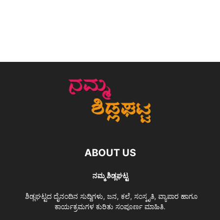
ABOUT US
ನಮ್ಮ ಶಿಡ್ಲಘಟ್ಟ
ಶಿಡ್ಲಘಟ್ಟದ ದೈನಂದಿನ ಸುದ್ದಿಗಳು, ಜನ, ಕಲೆ, ಸಂಸ್ಕೃತಿ, ವ್ಯಾಪಾರ ಹಾಗೂ
ಕಾರ್ಯಕ್ರಮಗಳ ಕುರಿತು ಸಂಪೂರ್ಣ ಮಾಹಿತಿ.