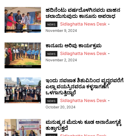
ಹದಿನೆಂಟು ವರ್ಷದೊಳಗಿನವರು ವಾಹನ
ಚಲಾಯಿಸುವುದು ಕಾನೂನು ಅಪರಾಧ
Sidlaghatta News Desk
-
NEWS
November 9, 2024
ಕಾನೂನು ಅರಿವು ಕಾರ್ಯಕ್ರಮ
Sidlaghatta News Desk
-
NEWS
November 2, 2024
ಇಂದು ನವಜಾತ ಶಿಶುವಿನಿಂದ ವೃದ್ಧರವರೆಗೆ
ಎಲ್ಲಾ ವಯಸ್ಸಿನವರೂ ಕಳ್ಳಸಾಗಣೆಗೆ
ಒಳಗಾಗುತ್ತಿದ್ದಾರೆ
Sidlaghatta News Desk
-
NEWS
October 20, 2024
ಮನುಷ್ಯನ ಮೆದುಳು ಕೂಡ ಅನಾರೋಗ್ಯಕ್ಕೆ
ತುತ್ತಾಗುತ್ತದೆ
Sidlaghatta News Desk
-