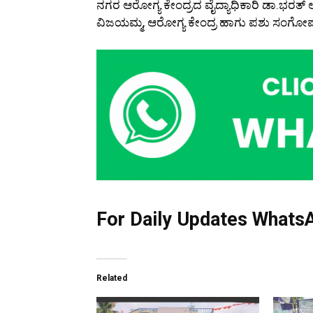
ನಗರ ಆರೋಗ್ಯ ಕೇಂದ್ರದ ವೈದ್ಯಾಧಿಕಾರಿ ಡಾ.ಭರತ್ ಅ
ವಿಜಯಮ್ಮ, ಆರೋಗ್ಯ ಕೇಂದ್ರ ಹಾಗು ಪಶು ಸಂಗೋಪನ
For Daily Updates WhatsA
Related