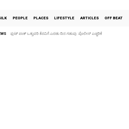
SILK
PEOPLE
PLACES
LIFESTYLE
ARTICLES
OFF BEAT
EWS
ಪಶು ಆರೋಗ್ಯ ತಪಾಸಣೆ ಶಿಬಿರ: ಕೃಷಿ ವಿದ್ಯಾರ್ಥಿಗಳಿಂದ ಉಚಿತ ಚಿಕಿತ್ಸೆ