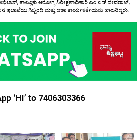
ಭಿಲಾಶ್, ತಾಲ್ಲೂಕು ಆರೋಗ್ಯ ನಿರೀಕ್ಷಣಾಧಿಕಾರಿ ಎಂ.ಎಸ್.ದೇವರಾಜ್,
 ಇಲಾಖೆಯ ಸಿಬ್ಬಂದಿ ಮತ್ತು ಆಶಾ ಕಾರ್ಯಕರ್ತೆಯರು ಹಾಜರಿದ್ದರು.
pp ‘HI’ to
7406303366