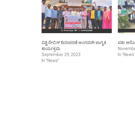
ವಿಶ್ವ ರೇಬಿಸ್ ದಿನಾಚರಣೆ ಅಂಗವಾಗಿ ಜಾಗೃತಿ
ಪಶು ಆರೋಗ
ಕಾರ್ಯಕ್ರಮ
Novembe
September 29, 2023
In "News
In "News"