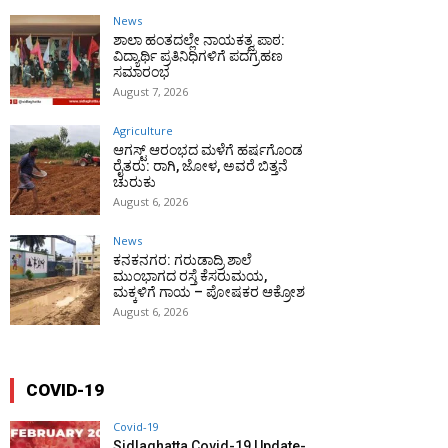
News
ಶಾಲಾ ಹಂತದಲ್ಲೇ ನಾಯಕತ್ವ ಪಾಠ:
ವಿದ್ಯಾರ್ಥಿ ಪ್ರತಿನಿಧಿಗಳಿಗೆ ಪದಗ್ರಹಣ
ಸಮಾರಂಭ
August 7, 2026
Agriculture
ಆಗಸ್ಟ್ ಆರಂಭದ ಮಳೆಗೆ ಹರ್ಷಗೊಂಡ
ರೈತರು: ರಾಗಿ, ಜೋಳ, ಅವರೆ ಬಿತ್ತನೆ
ಚುರುಕು
August 6, 2026
News
ಕನಕನಗರ: ಗರುಡಾದ್ರಿ ಶಾಲೆ
ಮುಂಭಾಗದ ರಸ್ತೆ ಕೆಸರುಮಯ,
ಮಕ್ಕಳಿಗೆ ಗಾಯ – ಪೋಷಕರ ಆಕ್ರೋಶ
August 6, 2026
COVID-19
Covid-19
Sidlaghatta Covid-19 Update-