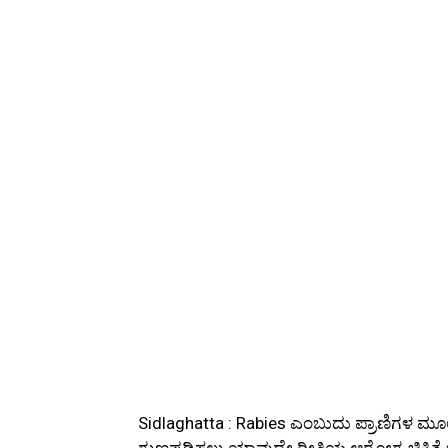
Sidlaghatta : Rabies ಎಂಬುದು ಪ್ರಾಣಿಗಳ ಮ
ಗುಣಪಡಿಸಲು ಯಾವುದೇ ರೀತಿಯ ಆರೋಗ್ಯ ಚಿಕಿತ್ಸೆ 