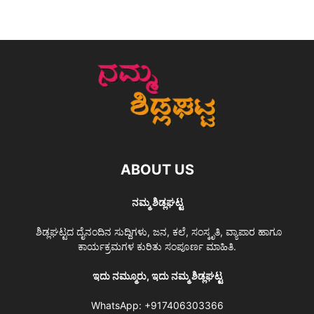
ABOUT US
ನಮ್ಮ ಶಿಡ್ಲಘಟ್ಟ
ಶಿಡ್ಲಘಟ್ಟದ ದೈನಂದಿನ ಸುದ್ದಿಗಳು, ಜನ, ಕಲೆ, ಸಂಸ್ಕೃತಿ, ವ್ಯಾಪಾರ ಹಾಗೂ
ಕಾರ್ಯಕ್ರಮಗಳ ಕುರಿತು ಸಂಪೂರ್ಣ ಮಾಹಿತಿ.
ಇದು ನಮ್ಮೂರು, ಇದು ನಮ್ಮ ಶಿಡ್ಲಘಟ್ಟ
WhatsApp:
+917406303366