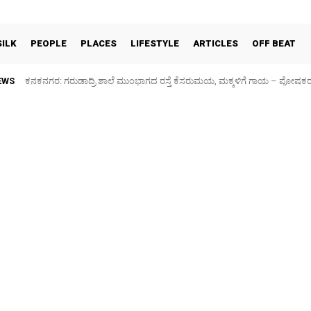
SILK
PEOPLE
PLACES
LIFESTYLE
ARTICLES
OFF BEAT
EWS
ಕನಕನಗರ: ಗರುಡಾದ್ರಿ ಶಾಲೆ ಮುಂಭಾಗದ ರಸ್ತೆ ಕೆಸರುಮಯ, ಮಕ್ಕಳಿಗೆ ಗಾಯ – ಪೋಷಕ