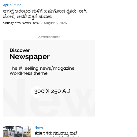
Agriculture
ಆಗಸ್ಟ್ ಆರಂಭದ ಮಳೆಗೆ ಹರ್ಷಗೊಂಡ ರೈತರು: ರಾಗಿ,
ಜೋಳ, ಅವರೆ ಬಿತ್ತನೆ ಚುರುಕು
Sidlaghatta News Desk
-
August 6, 2026
- Advertisement -
News
ಕನಕನಗರ: ಗರುಡಾದ್ರಿ ಶಾಲೆ