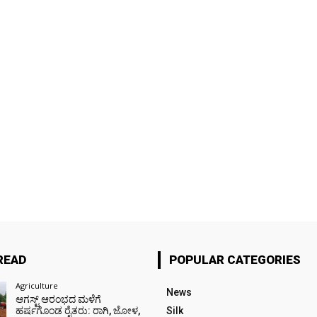
READ
POPULAR CATEGORIES
Agriculture
News
ಆಗಸ್ಟ್ ಆರಂಭದ ಮಳೆಗೆ
ಹರ್ಷಗೊಂಡ ರೈತರು: ರಾಗಿ, ಜೋಳ,
Silk