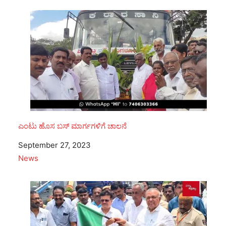
ಎಂಟು ಹೊಸ ಬಸ್ ಮಾರ್ಗಗಳಿಗೆ ಚಾಲನೆ
Date
September 27, 2023
In relation to
News