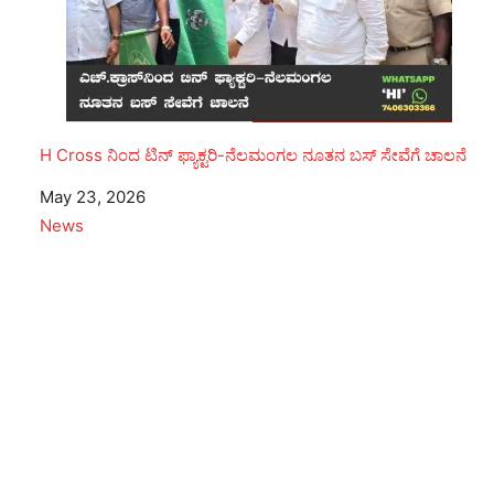
H Cross ನಿಂದ ಟಿನ್ ಫ್ಯಾಕ್ಟರಿ-ನೆಲಮಂಗಲ ನೂತನ ಬಸ್ ಸೇವೆಗೆ ಚಾಲನೆ
Date
May 23, 2026
In relation to
News