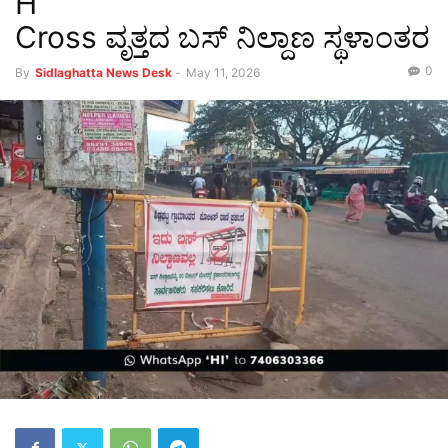
H
Cross ವೃತ್ತದ ಬಸ್ ನಿಲ್ದಾಣ ಸ್ಥಳಾಂತರ
0
By
Sidlaghatta News Desk
-
May 11, 2026