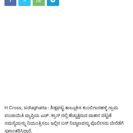
H Cross, sidlaghatta : ಶಿಡ್ಲಘಟ್ಟ ತಾಲ್ಲೂಕಿನ ಕುಂಬಿಗಾನಹಳ್ಳಿ ಗ್ರಾಮ
ಪಂಚಾಯಿತಿ ವ್ಯಾಪ್ತಿಯ ಎಚ್. ಕ್ರಾಸ್‌ ನಲ್ಲಿ ಹೆಚ್ಚುತ್ತಿರುವ ವಾಹನ ದಟ್ಟಣೆ
ಸಮಸ್ಯೆಯನ್ನು ನಿಯಂತ್ರಿಸಲು ಇಲ್ಲಿನ ಬಸ್ ನಿಲ್ದಾಣವನ್ನು ಪೊಲೀಸರು ಬೇರೆಡೆಗೆ
ಸ್ಥಳಾಂತರಿಸಿದ್ದಾರೆ.