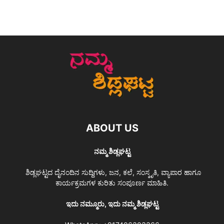
ABOUT US
ನಮ್ಮ ಶಿಡ್ಲಘಟ್ಟ
ಶಿಡ್ಲಘಟ್ಟದ ದೈನಂದಿನ ಸುದ್ದಿಗಳು, ಜನ, ಕಲೆ, ಸಂಸ್ಕೃತಿ, ವ್ಯಾಪಾರ ಹಾಗೂ
ಕಾರ್ಯಕ್ರಮಗಳ ಕುರಿತು ಸಂಪೂರ್ಣ ಮಾಹಿತಿ.
ಇದು ನಮ್ಮೂರು, ಇದು ನಮ್ಮ ಶಿಡ್ಲಘಟ್ಟ