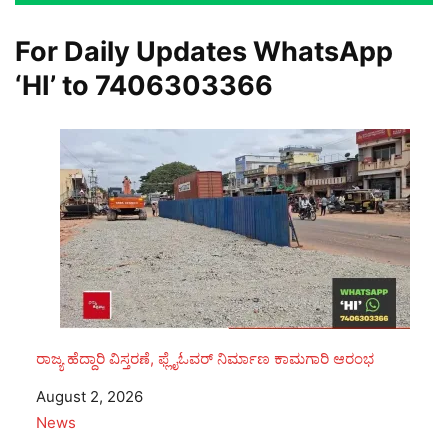
For Daily Updates WhatsApp
‘HI’ to
7406303366
ರಾಜ್ಯ ಹೆದ್ದಾರಿ ವಿಸ್ತರಣೆ, ಫ್ಲೈಓವರ್ ನಿರ್ಮಾಣ ಕಾಮಗಾರಿ ಆರಂಭ
Date
August 2, 2026
In relation to
News