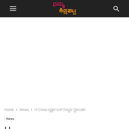
Home
News
H Cross ವೃತ್ತದ ಬಸ್ ನಿಲ್ದಾಣ ಸ್ಥಳಾಂತರ
News