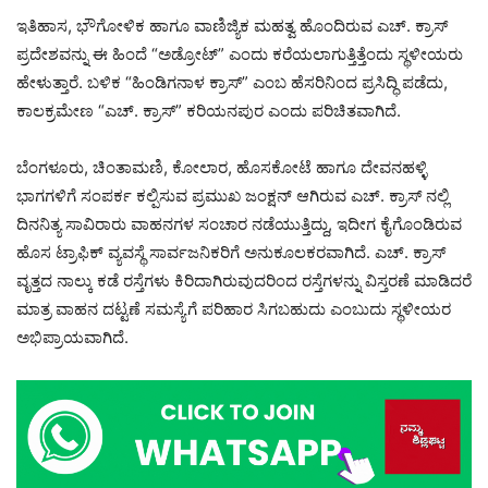
ಇತಿಹಾಸ, ಭೌಗೋಳಿಕ ಹಾಗೂ ವಾಣಿಜ್ಯಿಕ ಮಹತ್ವ ಹೊಂದಿರುವ ಎಚ್. ಕ್ರಾಸ್‌
ಪ್ರದೇಶವನ್ನು ಈ ಹಿಂದೆ “ಅಡ್ರೋಟ್” ಎಂದು ಕರೆಯಲಾಗುತ್ತಿತ್ತೆಂದು ಸ್ಥಳೀಯರು
ಹೇಳುತ್ತಾರೆ. ಬಳಿಕ “ಹಿಂಡಿಗನಾಳ ಕ್ರಾಸ್‌” ಎಂಬ ಹೆಸರಿನಿಂದ ಪ್ರಸಿದ್ಧಿ ಪಡೆದು,
ಕಾಲಕ್ರಮೇಣ “ಎಚ್. ಕ್ರಾಸ್‌” ಕರಿಯನಪುರ ಎಂದು ಪರಿಚಿತವಾಗಿದೆ.
ಬೆಂಗಳೂರು, ಚಿಂತಾಮಣಿ, ಕೋಲಾರ, ಹೊಸಕೋಟೆ ಹಾಗೂ ದೇವನಹಳ್ಳಿ
ಭಾಗಗಳಿಗೆ ಸಂಪರ್ಕ ಕಲ್ಪಿಸುವ ಪ್ರಮುಖ ಜಂಕ್ಷನ್‌ ಆಗಿರುವ ಎಚ್. ಕ್ರಾಸ್‌ ನಲ್ಲಿ
ದಿನನಿತ್ಯ ಸಾವಿರಾರು ವಾಹನಗಳ ಸಂಚಾರ ನಡೆಯುತ್ತಿದ್ದು, ಇದೀಗ ಕೈಗೊಂಡಿರುವ
ಹೊಸ ಟ್ರಾಫಿಕ್ ವ್ಯವಸ್ಥೆ ಸಾರ್ವಜನಿಕರಿಗೆ ಅನುಕೂಲಕರವಾಗಿದೆ. ಎಚ್. ಕ್ರಾಸ್‌
ವೃತ್ತದ ನಾಲ್ಕು ಕಡೆ ರಸ್ತೆಗಳು ಕಿರಿದಾಗಿರುವುದರಿಂದ ರಸ್ತೆಗಳನ್ನು ವಿಸ್ತರಣೆ ಮಾಡಿದರೆ
ಮಾತ್ರ ವಾಹನ ದಟ್ಟಣೆ ಸಮಸ್ಯೆಗೆ ಪರಿಹಾರ ಸಿಗಬಹುದು ಎಂಬುದು ಸ್ಥಳೀಯರ
ಅಭಿಪ್ರಾಯವಾಗಿದೆ.