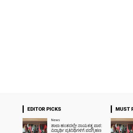
EDITOR PICKS
MUST 
News
ಶಾಲಾ ಹಂತದಲ್ಲೇ ನಾಯಕತ್ವ ಪಾಠ:
ವಿದ್ಯಾರ್ಥಿ ಪ್ರತಿನಿಧಿಗಳಿಗೆ ಪದಗ್ರಹಣ