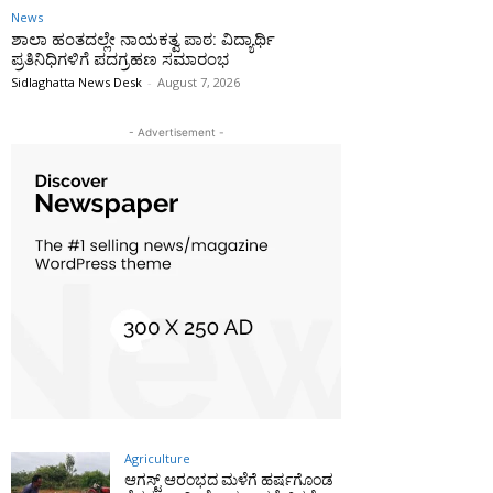
News
ಶಾಲಾ ಹಂತದಲ್ಲೇ ನಾಯಕತ್ವ ಪಾಠ: ವಿದ್ಯಾರ್ಥಿ
ಪ್ರತಿನಿಧಿಗಳಿಗೆ ಪದಗ್ರಹಣ ಸಮಾರಂಭ
Sidlaghatta News Desk
-
August 7, 2026
- Advertisement -
Agriculture
ಆಗಸ್ಟ್ ಆರಂಭದ ಮಳೆಗೆ ಹರ್ಷಗೊಂಡ