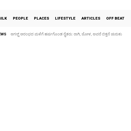
SILK
PEOPLE
PLACES
LIFESTYLE
ARTICLES
OFF BEAT
EWS
ಆಗಸ್ಟ್ ಆರಂಭದ ಮಳೆಗೆ ಹರ್ಷಗೊಂಡ ರೈತರು: ರಾಗಿ, ಜೋಳ, ಅವರೆ ಬಿತ್ತನೆ ಚುರುಕು