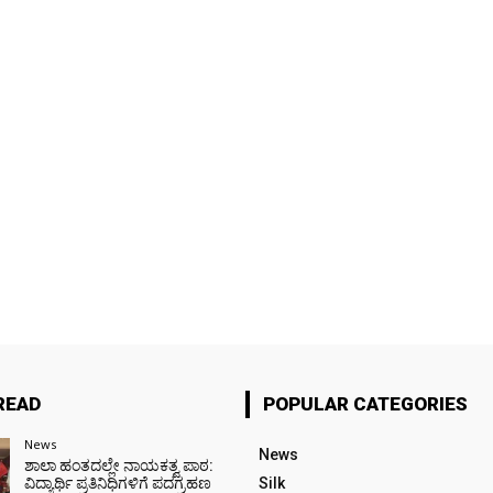
READ
POPULAR CATEGORIES
News
News
ಶಾಲಾ ಹಂತದಲ್ಲೇ ನಾಯಕತ್ವ ಪಾಠ:
ವಿದ್ಯಾರ್ಥಿ ಪ್ರತಿನಿಧಿಗಳಿಗೆ ಪದಗ್ರಹಣ
Silk