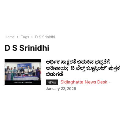
Home
Tags
D S Srinidhi
D S Srinidhi
ಆರ್ಥಿಕ ಸಾಕ್ಷರತೆ ಬದುಕಿನ ಭದ್ರತೆಗೆ
ಅಡಿಪಾಯ; ‘ದಿ ವೆಲ್ತ್ ಬ್ಲೂಪ್ರಿಂಟ್’ ಪುಸ್ತಕ
ಬಿಡುಗಡೆ
Sidlaghatta News Desk
-
NEWS
January 22, 2026