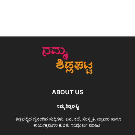
ABOUT US
ನಮ್ಮ ಶಿಡ್ಲಘಟ್ಟ
ಶಿಡ್ಲಘಟ್ಟದ ದೈನಂದಿನ ಸುದ್ದಿಗಳು, ಜನ, ಕಲೆ, ಸಂಸ್ಕೃತಿ, ವ್ಯಾಪಾರ ಹಾಗೂ
ಕಾರ್ಯಕ್ರಮಗಳ ಕುರಿತು ಸಂಪೂರ್ಣ ಮಾಹಿತಿ.