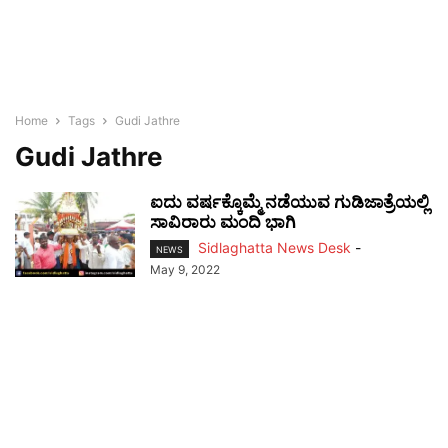
Home
Tags
Gudi Jathre
Gudi Jathre
ಐದು ವರ್ಷಕ್ಕೊಮ್ಮೆ ನಡೆಯುವ ಗುಡಿಜಾತ್ರೆಯಲ್ಲಿ
ಸಾವಿರಾರು ಮಂದಿ ಭಾಗಿ
Sidlaghatta News Desk
-
NEWS
May 9, 2022