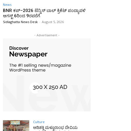
News
BNR ಕಪ್–2026 ಟೆನ್ನಿಸ್ ಬಾಲ್ ಕ್ರಿಕೆಟ್ ಪಂದ್ಯಾವಳಿ
ಆಗಸ್ಟ್ 6ರಿಂದ 9ರವರೆಗೆ
Sidlaghatta News Desk
-
August 5, 2026
- Advertisement -
Culture
ಆದಿಶಕ್ತಿ ಮಳ್ಳೂರಾಂಭ ದೇವಿಯ