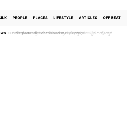
SILK
PEOPLE
PLACES
LIFESTYLE
ARTICLES
OFF BEAT
EWS
30 ವರ್ಷಗಳ ಬಳಿಕ ಗ್ರಾಮದೇವತೆಗಳ ಜಾತ್ರಾ ಮಹೋತ್ಸವ, ತಂಬಿಟ್ಟಿನ ದೀಪೋತ್ಸವ
Sidlaghatta Silk Cocoon Market-05/08/2026