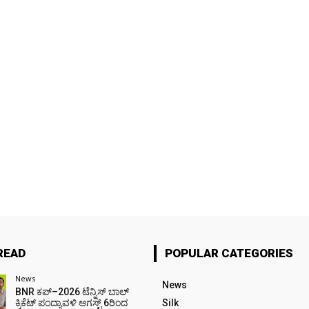
READ
POPULAR CATEGORIES
News
News
BNR ಕಪ್–2026 ಟೆನ್ನಿಸ್ ಬಾಲ್
ಕ್ರಿಕೆಟ್ ಪಂದ್ಯಾವಳಿ ಆಗಸ್ಟ್ 6ರಿಂದ
Silk