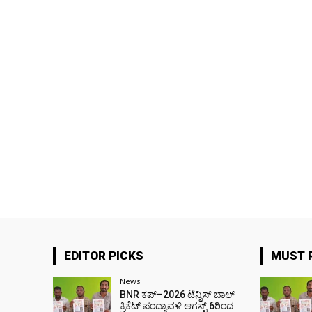
EDITOR PICKS
MUST 
News
BNR ಕಪ್–2026 ಟೆನ್ನಿಸ್ ಬಾಲ್
ಕ್ರಿಕೆಟ್ ಪಂದ್ಯಾವಳಿ ಆಗಸ್ಟ್ 6ರಿಂದ