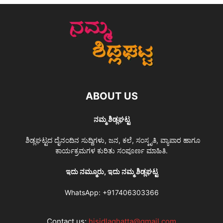
ABOUT US
ನಮ್ಮ ಶಿಡ್ಲಘಟ್ಟ
ಶಿಡ್ಲಘಟ್ಟದ ದೈನಂದಿನ ಸುದ್ದಿಗಳು, ಜನ, ಕಲೆ, ಸಂಸ್ಕೃತಿ, ವ್ಯಾಪಾರ ಹಾಗೂ
ಕಾರ್ಯಕ್ರಮಗಳ ಕುರಿತು ಸಂಪೂರ್ಣ ಮಾಹಿತಿ.
ಇದು ನಮ್ಮೂರು, ಇದು ನಮ್ಮ ಶಿಡ್ಲಘಟ್ಟ
WhatsApp:
+917406303366
Contact us:
hisidlaghatta@gmail.com