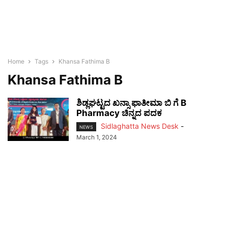
Home
Tags
Khansa Fathima B
Khansa Fathima B
ಶಿಡ್ಲಘಟ್ಟದ ಖನ್ಸಾ ಫಾತೀಮಾ ಬಿ ಗೆ B
Pharmacy ಚಿನ್ನದ ಪದಕ
Sidlaghatta News Desk
-
NEWS
March 1, 2024