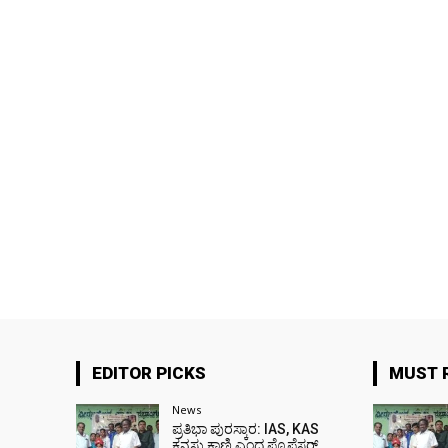
EDITOR PICKS
MUST 
News
ಪ್ರತಿಭಾ ಪುರಸ್ಕಾರ: IAS, KAS
ಕನಸು ಕಾಣಿ ಎಂದ ಪ್ರೊಫೆಸರ್