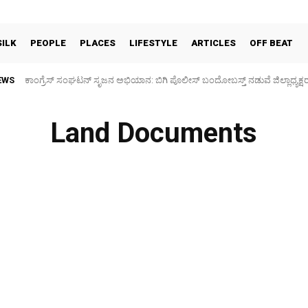
SILK
PEOPLE
PLACES
LIFESTYLE
ARTICLES
OFF BEAT
EWS
ಕಾಂಗ್ರೆಸ್ ಸಂಘಟನ್ ಸೃಜನ ಅಭಿಯಾನ: ಬಿಗಿ ಪೊಲೀಸ್ ಬಂದೋಬಸ್ತ್ ನಡುವೆ ಜಿಲ್ಲಾಧ್ಯಕ್ಷರ
Land Documents