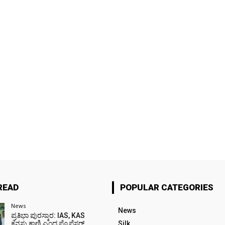
READ
POPULAR CATEGORIES
News
News
ಪ್ರತಿಭಾ ಪುರಸ್ಕಾರ: IAS, KAS
ಕನಸು ಕಾಣಿ ಎಂದ ಪ್ರೊಫೆಸರ್
Silk