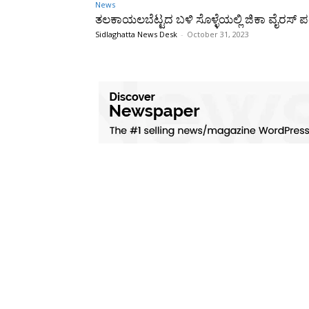
News
ತಲಕಾಯಲಬೆಟ್ಟದ ಬಳಿ ಸೊಳ್ಳೆಯಲ್ಲಿ ಜಿಕಾ ವೈರಸ್ ಪತ್
Sidlaghatta News Desk
-
October 31, 2023