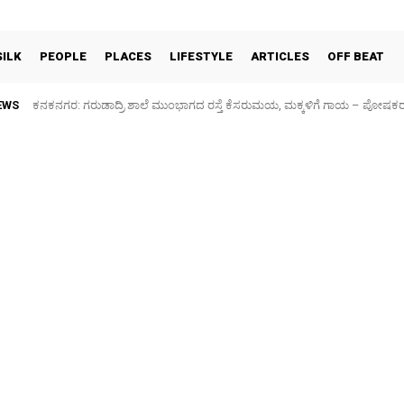
SILK
PEOPLE
PLACES
LIFESTYLE
ARTICLES
OFF BEAT
EWS
ಕನಕನಗರ: ಗರುಡಾದ್ರಿ ಶಾಲೆ ಮುಂಭಾಗದ ರಸ್ತೆ ಕೆಸರುಮಯ, ಮಕ್ಕಳಿಗೆ ಗಾಯ – ಪೋಷಕ