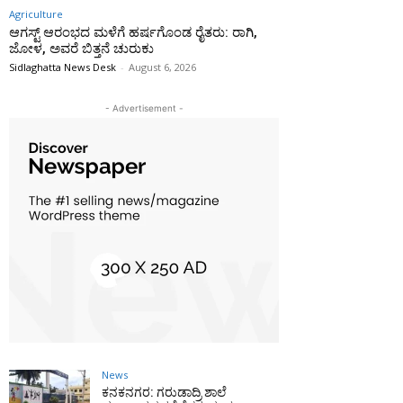
Agriculture
ಆಗಸ್ಟ್ ಆರಂಭದ ಮಳೆಗೆ ಹರ್ಷಗೊಂಡ ರೈತರು: ರಾಗಿ,
ಜೋಳ, ಅವರೆ ಬಿತ್ತನೆ ಚುರುಕು
Sidlaghatta News Desk
-
August 6, 2026
- Advertisement -
News
ಕನಕನಗರ: ಗರುಡಾದ್ರಿ ಶಾಲೆ