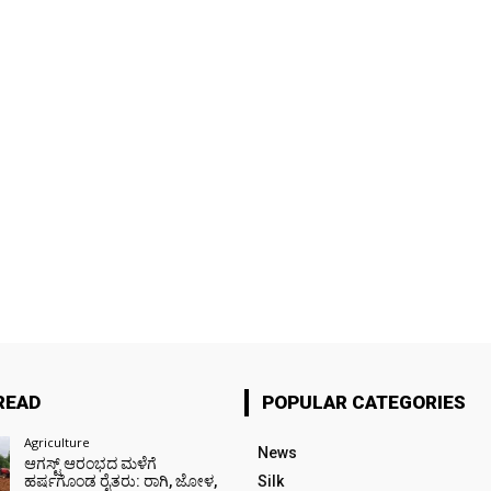
READ
POPULAR CATEGORIES
Agriculture
News
ಆಗಸ್ಟ್ ಆರಂಭದ ಮಳೆಗೆ
ಹರ್ಷಗೊಂಡ ರೈತರು: ರಾಗಿ, ಜೋಳ,
Silk