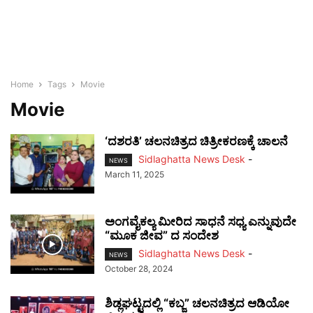
Home
Tags
Movie
Movie
‘ದಶರತಿ’ ಚಲನಚಿತ್ರದ ಚಿತ್ರೀಕರಣಕ್ಕೆ ಚಾಲನೆ
Sidlaghatta News Desk
-
NEWS
March 11, 2025
ಅಂಗವೈಕಲ್ಯ ಮೀರಿದ ಸಾಧನೆ ಸಧ್ಯ ಎನ್ನುವುದೇ
“ಮೂಕ ಜೀವ” ದ ಸಂದೇಶ
Sidlaghatta News Desk
-
NEWS
October 28, 2024
ಶಿಡ್ಲಘಟ್ಟದಲ್ಲಿ “ಕಬ್ಜ” ಚಲನಚಿತ್ರದ ಆಡಿಯೋ