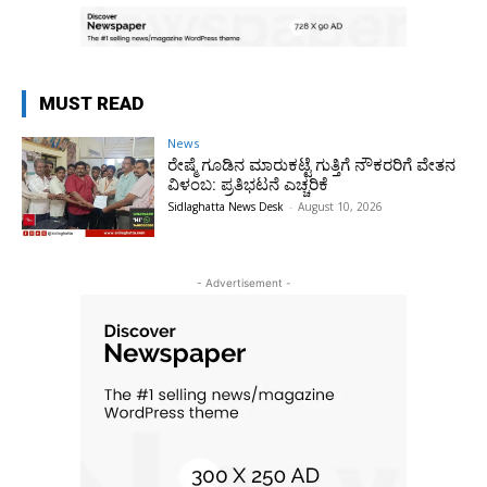
MUST READ
News
ರೇಷ್ಮೆ ಗೂಡಿನ ಮಾರುಕಟ್ಟೆ ಗುತ್ತಿಗೆ ನೌಕರರಿಗೆ ವೇತನ
ವಿಳಂಬ: ಪ್ರತಿಭಟನೆ ಎಚ್ಚರಿಕೆ
Sidlaghatta News Desk
-
August 10, 2026
- Advertisement -