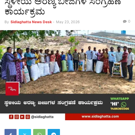
ಸ್ಥಳೀಯ ಅರಣ್ಯ ಬೀಜಗಳ ಸಂಗ್ರಹಣೆ
ಕಾರ್ಯಕ್ರಮ
0
By
Sidlaghatta News Desk
-
May 23, 2026