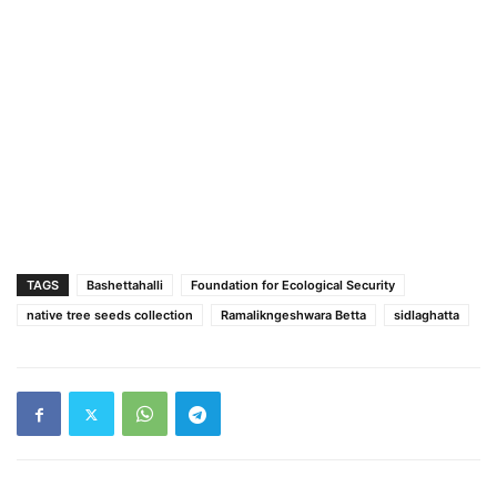
TAGS
Bashettahalli
Foundation for Ecological Security
native tree seeds collection
Ramalikngeshwara Betta
sidlaghatta