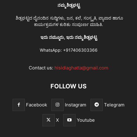
ನಮ್ಮ ಶಿಡ್ಲಘಟ್ಟ
ಶಿಡ್ಲಘಟ್ಟದ ದೈನಂದಿನ ಸುದ್ದಿಗಳು, ಜನ, ಕಲೆ, ಸಂಸ್ಕೃತಿ, ವ್ಯಾಪಾರ ಹಾಗೂ
ಕಾರ್ಯಕ್ರಮಗಳ ಕುರಿತು ಸಂಪೂರ್ಣ ಮಾಹಿತಿ.
ಇದು ನಮ್ಮೂರು, ಇದು ನಮ್ಮ ಶಿಡ್ಲಘಟ್ಟ
WhatsApp:
+917406303366
Contact us:
hisidlaghatta@gmail.com
FOLLOW US
Facebook
Instagram
Telegram
X
Youtube