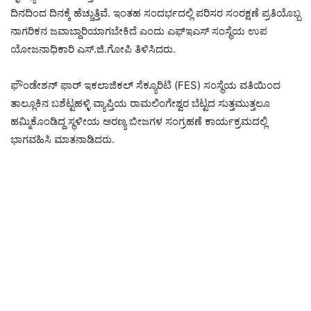
ದಿನದಿಂದ ದಿನಕ್ಕೆ ಹೆಚ್ಚುತ್ತಿವೆ. ಇಂತಹ ಸಂದರ್ಭದಲ್ಲಿ ಪರಿಸರ ಸಂರಕ್ಷಣೆ ಪ್ರತಿಯೊಬ್ಬ
ನಾಗರಿಕನ ಜವಾಬ್ದಾರಿಯಾಗಬೇಕಿದೆ ಎಂದು ಎಫ್‌ಇಎಸ್ ಸಂಸ್ಥೆಯ ಉಪ
ಯೋಜನಾಧಿಕಾರಿ ಎಸ್.ಜಿ.ಗೋಪಿ ತಿಳಿಸಿದರು.
ಫೌಂಡೇಶನ್ ಫಾರ್ ಇಕಲಾಜಿಕಲ್ ಸೆಕ್ಯೂರಿಟಿ (FES) ಸಂಸ್ಥೆಯ ವತಿಯಿಂದ
ತಾಲ್ಲೂಕಿನ ಬಶೆಟ್ಟಹಳ್ಳಿ ವ್ಯಾಪ್ತಿಯ ರಾಮಲಿಂಗೇಶ್ವರ ಬೆಟ್ಟದ ಸುತ್ತಮುತ್ತಲೂ
ಹಮ್ಮಿಕೊಂಡಿದ್ದ ಸ್ಥಳೀಯ ಅರಣ್ಯ ಬೀಜಗಳ ಸಂಗ್ರಹಣೆ ಕಾರ್ಯಕ್ರಮದಲ್ಲಿ
ಭಾಗವಹಿಸಿ ಮಾತನಾಡಿದರು.