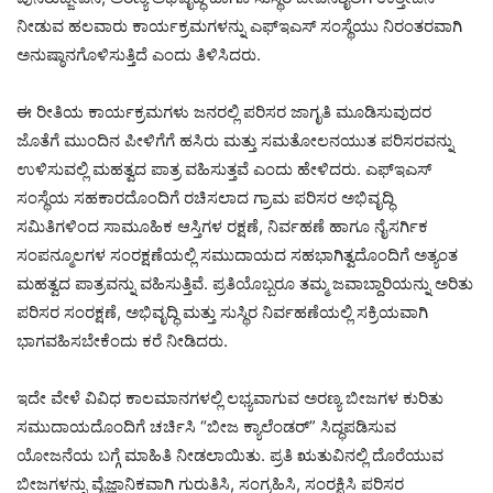
ನೀಡುವ ಹಲವಾರು ಕಾರ್ಯಕ್ರಮಗಳನ್ನು ಎಫ್‌ಇಎಸ್ ಸಂಸ್ಥೆಯು ನಿರಂತರವಾಗಿ
ಅನುಷ್ಠಾನಗೊಳಿಸುತ್ತಿದೆ ಎಂದು ತಿಳಿಸಿದರು.
ಈ ರೀತಿಯ ಕಾರ್ಯಕ್ರಮಗಳು ಜನರಲ್ಲಿ ಪರಿಸರ ಜಾಗೃತಿ ಮೂಡಿಸುವುದರ
ಜೊತೆಗೆ ಮುಂದಿನ ಪೀಳಿಗೆಗೆ ಹಸಿರು ಮತ್ತು ಸಮತೋಲನಯುತ ಪರಿಸರವನ್ನು
ಉಳಿಸುವಲ್ಲಿ ಮಹತ್ವದ ಪಾತ್ರ ವಹಿಸುತ್ತವೆ ಎಂದು ಹೇಳಿದರು. ಎಫ್‌ಇಎಸ್
ಸಂಸ್ಥೆಯ ಸಹಕಾರದೊಂದಿಗೆ ರಚಿಸಲಾದ ಗ್ರಾಮ ಪರಿಸರ ಅಭಿವೃದ್ಧಿ
ಸಮಿತಿಗಳಿಂದ ಸಾಮೂಹಿಕ ಆಸ್ತಿಗಳ ರಕ್ಷಣೆ, ನಿರ್ವಹಣೆ ಹಾಗೂ ನೈಸರ್ಗಿಕ
ಸಂಪನ್ಮೂಲಗಳ ಸಂರಕ್ಷಣೆಯಲ್ಲಿ ಸಮುದಾಯದ ಸಹಭಾಗಿತ್ವದೊಂದಿಗೆ ಅತ್ಯಂತ
ಮಹತ್ವದ ಪಾತ್ರವನ್ನು ವಹಿಸುತ್ತಿವೆ. ಪ್ರತಿಯೊಬ್ಬರೂ ತಮ್ಮ ಜವಾಬ್ದಾರಿಯನ್ನು ಅರಿತು
ಪರಿಸರ ಸಂರಕ್ಷಣೆ, ಅಭಿವೃದ್ಧಿ ಮತ್ತು ಸುಸ್ಥಿರ ನಿರ್ವಹಣೆಯಲ್ಲಿ ಸಕ್ರಿಯವಾಗಿ
ಭಾಗವಹಿಸಬೇಕೆಂದು ಕರೆ ನೀಡಿದರು.
ಇದೇ ವೇಳೆ ವಿವಿಧ ಕಾಲಮಾನಗಳಲ್ಲಿ ಲಭ್ಯವಾಗುವ ಅರಣ್ಯ ಬೀಜಗಳ ಕುರಿತು
ಸಮುದಾಯದೊಂದಿಗೆ ಚರ್ಚಿಸಿ “ಬೀಜ ಕ್ಯಾಲೆಂಡರ್” ಸಿದ್ಧಪಡಿಸುವ
ಯೋಜನೆಯ ಬಗ್ಗೆ ಮಾಹಿತಿ ನೀಡಲಾಯಿತು. ಪ್ರತಿ ಋತುವಿನಲ್ಲಿ ದೊರೆಯುವ
ಬೀಜಗಳನ್ನು ವೈಜ್ಞಾನಿಕವಾಗಿ ಗುರುತಿಸಿ, ಸಂಗ್ರಹಿಸಿ, ಸಂರಕ್ಷಿಸಿ ಪರಿಸರ