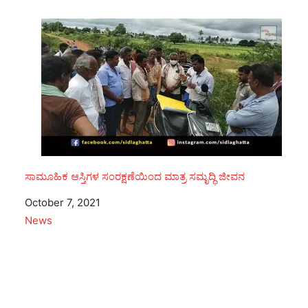
ಸಾಮೂಹಿಕ ಆಸ್ತಿಗಳ ಸಂರಕ್ಷಣೆಯಿಂದ ಮಾತ್ರ ಸಮೃದ್ಧಿ ಜೀವನ
Date
October 7, 2021
In relation to
News