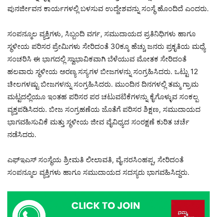
ಪುನರ್ಜೀವನ ಕಾರ್ಯಗಳಲ್ಲಿ ಬಳಸುವ ಉದ್ದೇಶವನ್ನು ಸಂಸ್ಥೆ ಹೊಂದಿದೆ ಎಂದರು.
ಸಂಪನ್ಮೂಲ ವ್ಯಕ್ತಿಗಳು, ಸಿಬ್ಬಂದಿ ವರ್ಗ, ಸಮುದಾಯದ ಪ್ರತಿನಿಧಿಗಳು ಹಾಗೂ
ಸ್ಥಳೀಯ ಪರಿಸರ ಪ್ರೇಮಿಗಳು ಸೇರಿದಂತೆ 30ಕ್ಕೂ ಹೆಚ್ಚು ಜನರು ಪ್ರಕೃತಿಯ ಮಧ್ಯೆ
ಸಂಚರಿಸಿ ಈ ಭಾಗದಲ್ಲಿ ಸ್ವಾಭಾವಿಕವಾಗಿ ಬೆಳೆಯುವ ಮೋತಕ ಸೇರಿದಂತೆ
ಹಲವಾರು ಸ್ಥಳೀಯ ಅರಣ್ಯ ಸಸ್ಯಗಳ ಬೀಜಗಳನ್ನು ಸಂಗ್ರಹಿಸಿದರು. ಒಟ್ಟು 12
ಚೀಲಗಳಷ್ಟು ಬೀಜಗಳನ್ನು ಸಂಗ್ರಹಿಸಿದರು. ಮುಂದಿನ ದಿನಗಳಲ್ಲಿ ತಮ್ಮ ಗ್ರಾಮ
ಮಟ್ಟದಲ್ಲಿಯೂ ಇಂತಹ ಪರಿಸರ ಪರ ಚಟುವಟಿಕೆಗಳನ್ನು ಕೈಗೊಳ್ಳುವ ಸಂಕಲ್ಪ
ವ್ಯಕ್ತಪಡಿಸಿದರು. ಬೀಜ ಸಂಗ್ರಹಣೆಯ ಜೊತೆಗೆ ಪರಿಸರ ಶಿಕ್ಷಣ, ಸಮುದಾಯದ
ಭಾಗವಹಿಸುವಿಕೆ ಮತ್ತು ಸ್ಥಳೀಯ ಜೀವ ವೈವಿಧ್ಯದ ಸಂರಕ್ಷಣೆ ಕುರಿತ ಚರ್ಚೆ
ನಡೆಸಿದರು.
ಎಫ್‌ಇಎಸ್ ಸಂಸ್ಥೆಯ ಶ್ರೀಮತಿ ಲೀಲಾವತಿ, ವೈ.ನರಸಿಂಹಪ್ಪ, ಸೇರಿದಂತೆ
ಸಂಪನ್ಮೂಲ ವ್ಯಕ್ತಿಗಳು ಹಾಗೂ ಸಮುದಾಯದ ಸದಸ್ಯರು ಭಾಗವಹಿಸಿದ್ದರು.