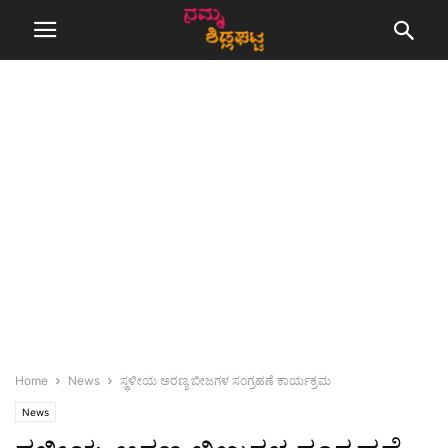
Home
News
ಸ್ಥಳೀಯ ಅರಣ್ಯ ಬೀಜಗಳ ಸಂಗ್ರಹಣೆ ಕಾರ್ಯಕ್ರಮ
News