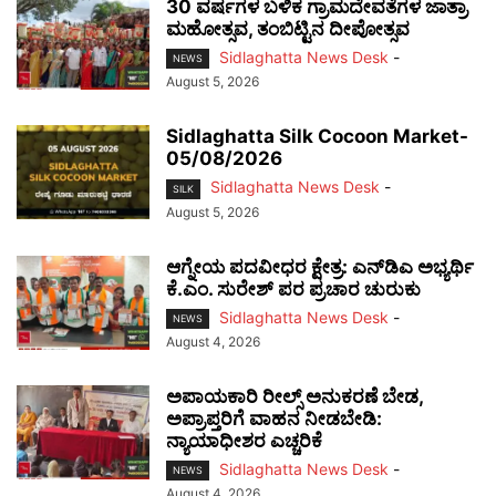
30 ವರ್ಷಗಳ ಬಳಿಕ ಗ್ರಾಮದೇವತೆಗಳ ಜಾತ್ರಾ
ಮಹೋತ್ಸವ, ತಂಬಿಟ್ಟಿನ ದೀಪೋತ್ಸವ
Sidlaghatta News Desk
-
NEWS
August 5, 2026
Sidlaghatta Silk Cocoon Market-
05/08/2026
Sidlaghatta News Desk
-
SILK
August 5, 2026
ಆಗ್ನೇಯ ಪದವೀಧರ ಕ್ಷೇತ್ರ: ಎನ್‌ಡಿಎ ಅಭ್ಯರ್ಥಿ
ಕೆ.ಎಂ. ಸುರೇಶ್ ಪರ ಪ್ರಚಾರ ಚುರುಕು
Sidlaghatta News Desk
-
NEWS
August 4, 2026
ಅಪಾಯಕಾರಿ ರೀಲ್ಸ್ ಅನುಕರಣೆ ಬೇಡ,
ಅಪ್ರಾಪ್ತರಿಗೆ ವಾಹನ ನೀಡಬೇಡಿ:
ನ್ಯಾಯಾಧೀಶರ ಎಚ್ಚರಿಕೆ
Sidlaghatta News Desk
-
NEWS
August 4, 2026