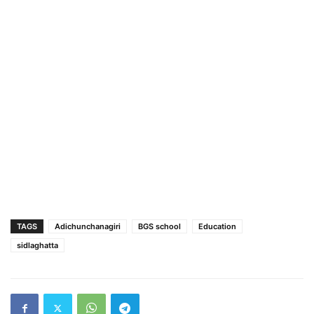
TAGS
Adichunchanagiri
BGS school
Education
sidlaghatta