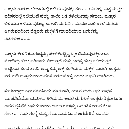
ಮಕ್ಕಳು ಶಾಲೆ ಕಾಲೇಜುಗಳಲ್ಲಿ ಕಲಿಯುವುದಕ್ಕಿಂತಲೂ ಮನೆಯಲ್ಲಿ, ಸುತ್ತ ಮುತ್ತಲ
ಪರಿಸರದಲ್ಲಿ ಕಲಿಯುವೆ ಹೆಚ್ಚು. ತಾಯಿ ಜತೆ ಕಳೆಯುವಷ್ಟು ಸಮಯ ಮತ್ತಾರ
ಬಳಿಯೂ ಕಳೆಯುವುದಿಲ್ಲ. ಹಾಗಾಗಿ ಮಗುವಿನ ಮೊದಲ ಪಾఠ ಶಾಲೆ ಮನೆಯೆ
ಆಗಿರುವದರಿಂದ ಹೆತ್ತವರು ಮಕ್ಕಳಿಗೆ ಮಾದರಿಯಾದ ಬದುಕನ್ನು
ನಡೆಸಬೇಕೆಂದರು.
ಮಕ್ಕಳು ಕೇಳಿಸಿಕೊಂಡಿದ್ದನ್ನು, ಹೇಳಿಕೊಟ್ಟಿದ್ದನ್ನು ಕಲಿಯುವುದಕ್ಕಿಂತಲೂ
ನೋಡಿದ್ದು ಹೆಚ್ಚು ಪರಿಣಾಮ ಬೀರುತ್ತದೆ ಮತ್ತು ಅದನ್ನೆ ಹೆಚ್ಚು ಕಲಿಯುತ್ತದೆ.
ಆದ್ದರಿಂದ ತಂದೆ ತಾಯಿ ಅಣ್ಣ ತಮ್ಮ ಅಕ್ಕ ತಂಗಿಯರು ಮಕ್ಕಳ ಮದ೦ೇ ಉತ್ತಮ
ನಡೆ ನುಡಿ ಉತ್ತಮವಾಗಿರುವಂತೆ ನಡೆದುಕೊಳ್ಳಿ ಎಂದು ಮನವಿ ಮಾಡಿದರು.
ತಹಶೀಲ್ದಾರ್ ಎನ್.ಗಗನಸಿಂಧು ಮಾತನಾಡಿ, ಯಾವ ಮಗು ಏನು ಸಾಧನೆ
ಮಾಡಲಿದೆಯೋ ಯಾರಿಗೂ ತಿಳಿಯದು. ಆದರೆ ಮಗುವಿಗೆ ಉತ್ತಮ ಶಿಕ್ಷಣ ನೀಡಿ
ಅವರ ಪ್ರತಿಭೆಗೆ ಅನುಗುಣವಾಗಿ ಅವಕಾಶಗಳನ್ನು ಒದಗಿಸಿಕೊಡುವ ಕೆಲಸ
ಸರ್ಕಾರ, ಸಂಘ ಸಂಸ್ಥೆ ಮತ್ತು ಸಮುದಾಯದಿಂದ ಆಗಬೇಕಿದೆ ಎಂದರು.
ಮಕ್ಕಳ ಪೋಷಕರು ಪಂಚೆ ಷರ್ಟು, ಸೀರೆ ಉಟ್ಟು ಸಾಂಪ್ರದಾಯಿಕ ಉಡುಗೆ