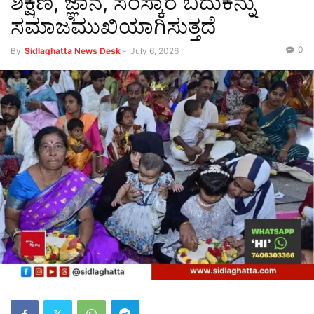
ಶಿಕ್ಷಣ, ಜ್ಞಾನ, ಸಂಸ್ಕಾರ ಬದುಕನ್ನು
ಸಮಾಜಮುಖಿಯಾಗಿಸುತ್ತದೆ
0
By
Sidlaghatta News Desk
-
July 6, 2026