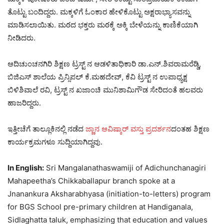
ತೊಟ್ಟು ಬಂದಿದ್ದರು. ಮಕ್ಕಳಿಗೆ ಓಂಕಾರ ಹೇಳಿಕೊಟ್ಟು ಅಕ್ಷರಾಭ್ಯಾಸವನ್ನು
ಮಾಡಿಸಲಾಯಿತು. ಮఠದ ಭಕ್ತರು ಮఠಕ್ಕೆ ಅಕ್ಕಿ ಬೇಳೆಯನ್ನು ಕಾಣಿಕೆಯಾಗಿ
ನೀಡಿದರು.
ಆದಿಚುಂಚನಗಿರಿ ಶಿಕ್ಷಣ ಟ್ರಸ್ಟ್‌ ನ ಆಡಳಿತಾಧಿಕಾರಿ ಡಾ.ಎನ್.ಶಿವರಾಮರೆಡ್ಡಿ,
ಬಿಜಿಎಸ್ ಶಾಲೆಯ ಪ್ರಿನ್ಸಿಪಲ್ ಕೆ.ಮಹದೇವ್, ಕೆವಿ ಟ್ರಸ್ಟ್‌ ನ ಉಪಾಧ್ಯಕ್ಷ
ಬಿಳಿಶಿವಾಲೆ ರವಿ, ಟ್ರಸ್ಟ್‌ ನ ಖಜಾಂಚಿ ಮುನಿಶಾಮಿಗೌಡ ಸೇರಿದಂತೆ ಹಲವರು
ಹಾಜರಿದ್ದರು.
ಇತ್ತೀಚೆಗೆ ತಾಲ್ಲೂಕಿನಲ್ಲಿ ನಡೆದ
ಜ್ಣಾನ ಆವಿಷ್ಕಾರ್ ವಸ್ತು ಪ್ರದರ್ಶನ
ದಂತಹ ಶಿಕ್ಷಣ
ಕಾರ್ಯಕ್ರಮಗಳೂ ಸುದ್ದಿಯಾಗಿದ್ದವು.
In English:
Sri Mangalanathaswamiji of Adichunchanagiri
Mahapeetha’s Chikkaballapur branch spoke at a
Jnanankura Aksharabhyasa (initiation-to-letters) program
for BGS School pre-primary children at Handiganala,
Sidlaghatta taluk, emphasizing that education and values