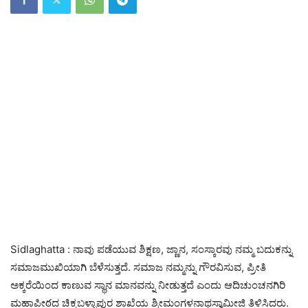
Sidlaghatta : ನಾವು ಪಡೆಯುವ ಶಿಕ್ಷಣ, ಜ್ಣಾನ, ಸಂಸ್ಕಾರವು ನಮ್ಮ ಬದುಕನ್ನು
ಸಮಾಜಮುಖಿಯಾಗಿ ಬೆಳೆಸುತ್ತದೆ. ಸಮಾಜ ನಮ್ಮನ್ನು ಗೌರವಿಸುವ, ಪ್ರೀತಿ
ಅಕ್ಕರೆಯಿಂದ ಕಾಣುವ ಸ್ಥಾನ ಮಾನವನ್ನು ನೀಡುತ್ತದೆ ಎಂದು ಆದಿಚುಂಚನಗಿರಿ
ಮಹಾಪೀఠದ ಚಿಕ್ಕಬಳ್ಳಾಪುರ ಶಾಖೆಯ ಶ್ರೀಮಂಗಳನಾಥಸ್ವಾಮೀಜಿ ತಿಳಿಸಿದರು.