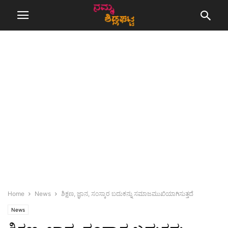
Home
News
ಶಿಕ್ಷಣ, ಜ್ಞಾನ, ಸಂಸ್ಕಾರ ಬದುಕನ್ನು ಸಮಾಜಮುಖಿಯಾಗಿಸುತ್ತದೆ
News