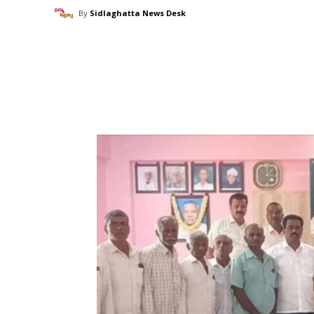
By
Sidlaghatta News Desk