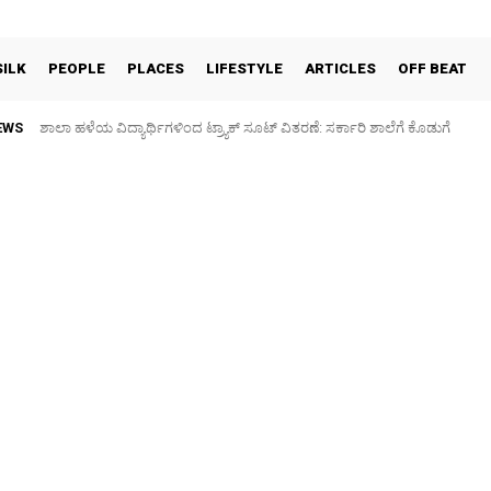
SILK
PEOPLE
PLACES
LIFESTYLE
ARTICLES
OFF BEAT
EWS
Sidlaghatta Silk Cocoon Market-08/08/2026