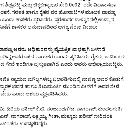
ಆಗ ಶಿಡ್ಲಘಟ್ಟ ಮತ್ತು ಚಿಕ್ಕಬಳ್ಳಾಪುರ ಸೇರಿ 0c92ಂದೇ ವಿಧಾನಸಭಾ
ನಪರ ಚಿಂತನೆ, ಸರಳತೆ ಹಾಗೂ ರೈತರ ಪರ ಹೋರಾಟಗಳ ಮೂಲಕ ಪಾಪಣ್ಣ
ಎಂದು ಶಾಸಕರು ಸ್ಮರಿಸಿದರು. ಸ್ಮರಣಾರ್ಥ ಮಳ್ಳೂರಿನಲ್ಲಿ ಉದ್ಯಾನ
ರ ಜೊತೆಗೆ ಶಾಸಕರ ಅನುದಾನದಿಂದ ಅಗತ್ಯ ನೆರವು ನೀಡಲು
 ಪಾಪಣ್ಣ ಅವರು ಅಧಿಕಾರವನ್ನು ವೈಯಕ್ತಿಕ ಲಾಭಕ್ಕಾಗಿ ಬಳಸದೆ
ಂಡಿದ್ದ ಅಪರೂಪದ ನಾಯಕರು ಎಂದು ಸ್ಮರಿಸಿದರು. ರೈತರು, ಕಾರ್ಮಿಕರು
ಲಿಸಿದ ಸೇವೆ ಇಂದಿಗೂ ಪ್ರಸ್ತುತವಾಗಿದೆ ಎಂದು ಅವರು ಅಭಿಪ್ರಾಯಪಟ್ಟರು.
ಾಮಾಜಿಕ ನ್ಯಾಯದ ಮೌಲ್ಯಗಳನ್ನು ಬಲಪಡಿಸುವಲ್ಲಿ ಪಾಪಣ್ಣ ಅವರ ಕೊಡುಗೆ
. ಸ್ಮಾರಕ ಭವನ ಹಾಗೂ ಶಿಲಾಮೂರ್ತಿ ಮುಂದಿನ ಪೀಳಿಗೆಗೆ ಅವರ ಸೇವೆ
ಬೇಕು ಎಂದು ಆಶಯ ವ್ಯಕ್ತಪಡಿಸಿದರು.
್ವಾಮಿ, ಹಿರಿಯ ವಕೀಲ್ ಕೆ.ಟಿ. ನಂಜುಂಡಗೌಡ, ನಾಗರಾಜ್, ಕುಂದಲಗುರ್ಕಿ
್. ನಾಗರಾಜ್, ಲಕ್ಷ್ಮಯ್ಯ, ಗೀತಾ, ಮಳ್ಳೂರು ಹರೀಶ್ ಸೇರಿದಂತೆ
ುಖಂಡರು ಉಪಸ್ಥಿತರಿದ್ದರು.