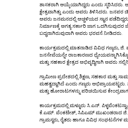
ಶಾಸಕರಾಗಿ ಆಯ್ಕೆಯಾಗಿದ್ದರು ಎಂದು ಸ್ಮರಿಸಿದರು. 
ಕ್ಷೇತ್ರವಾಗಿತ್ತು ಎಂದು ಅವರು ತಿಳಿಸಿದರು. ಜ
ಅವರು ಜನಮನದಲ್ಲಿ ಅಚ್ಚಳಿಯದ ಸ್ಥಾನ ಪಡೆದಿದ್ದರು 
ನಿರ್ಮಾಣಕ್ಕೆ ಅಗತ್ಯ ಸರ್ಕಾರಿ ಜಾಗ ಒದಗಿಸುವುದ
ಬದ್ಧನಾಗಿರುವುದಾಗಿ ಅವರು ಭರವಸೆ ನೀಡಿದರು.
ಕಾರ್ಯಕ್ರಮದಲ್ಲಿ ಮಾತನಾಡಿದ ವಿವಿಧ ಗಣ್ಯರು, ಜಿ.
ಜನಸೇವೆಯನ್ನೇ ರಾಜಕಾರಣದ ಧ್ಯೇಯವನ್ನಾಗಿಸಿಕ್ಕೊ
ಮತ್ತು ಸಹಕಾರ ಕ್ಷೇತ್ರದ ಅಭಿವೃದ್ಧಿಗಾಗಿ ಅವರು ಸಲ್
ಗ್ರಾಮೀಣ ಪ್ರದೇಶದಲ್ಲಿ ಶಿಕ್ಷಣ, ಸಹಕಾರ ಮತ್ತು ಸ
ಮಹತ್ವದ್ದಾಗಿದೆ ಎಂದು ಗಣ್ಯರು ಅಭಿಪ್ರಾಯಪಟ್ಟರು
ಮತ್ತು ಹೋರಾಟಗಳನ್ನು ಪರಿಚಯಿಸುವ ಕೇಂದ್ರವಾಗ
ಕಾರ್ಯಕ್ರಮದಲ್ಲಿ ಮಳ್ಳೂರು ಸಿ.ಎನ್. ಪಿಳ್ಳವೆಂಕಟಸ
ಕೆ.ಎಮ್. ವೆಂಕಟೇಶ್, ಸಿಪಿಎಮ್ ಮುಖಂಡರಾದ ಜಿ.ಎನ
ಗ್ರಾಮಸ್ಥರು, ರೈತರು ಹಾಗೂ ವಿವಿಧ ಸಂಘಟನೆಗಳ ಮ