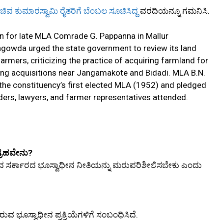
ಸಚಿವ ಕುಮಾರಸ್ವಾಮಿ ರೈತರಿಗೆ ಬೆಂಬಲ ಸೂಚಿಸಿದ್ದ
ವರದಿಯನ್ನೂ ಗಮನಿಸಿ.
on for late MLA Comrade G. Pappanna in Mallur
lagowda urged the state government to review its land
farmers, criticizing the practice of acquiring farmland for
ing acquisitions near Jangamakote and Bidadi. MLA B.N.
the constituency’s first elected MLA (1952) and pledged
ders, lawyers, and farmer representatives attended.
್ರಹವೇನು?
ುವ ಸರ್ಕಾರದ ಭೂಸ್ವಾಧೀನ ನೀತಿಯನ್ನು ಮರುಪರಿಶೀಲಿಸಬೇಕು ಎಂದು
ವ ಭೂಸ್ವಾಧೀನ ಪ್ರಕ್ರಿಯೆಗಳಿಗೆ ಸಂಬಂಧಿಸಿದೆ.