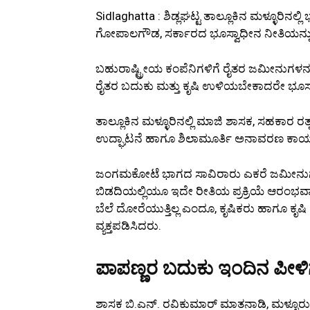
Sidlaghatta : ಶಿಡ್ಲಘಟ್ಟ ತಾಲ್ಲೂಕಿನ ಮಳ್ಳೂರಿನಲ
ಗೋಪಾಲಗೌಡ, ಸರ್ಕಾರದ ಭೂಸ್ವಾಧೀನ ನೀತಿಯನ್ನು 
ಬಹುರಾಷ್ಟ್ರೀಯ ಕಂಪೆನಿಗಳಿಗೆ ರೈತರ ಜಮೀನುಗಳನ್
ರೈತರ ಬದುಕು ಮತ್ತು ಕೃಷಿ ಉಳಿಯಬೇಕಾದರೇ ಭೂಸ್
ತಾಲ್ಲೂಕಿನ ಮಳ್ಳೂರಿನಲ್ಲಿ ಮಾಜಿ ಶಾಸಕ, ಸಹಕಾರ ರತ
ಉದ್ಘಾಟನೆ ಹಾಗೂ ಶಿಲಾಮೂರ್ತಿ ಅನಾವರಣ ಕಾರ್
ಜಂಗಮಕೋಟೆ ಭಾಗದ ಸಾವಿರಾರು ಎಕರೆ ಜಮೀನುಗಳನ್ನ
ಬಿಡದಿಯಲ್ಲಿಯೂ ಇದೇ ರೀತಿಯ ಪ್ರಕ್ರಿಯೆ ಆರಂಭವಾ
ಬೆಲೆ ದೋರೆಯುತ್ತಿಲ್ಲ ಎಂದೂ, ಕೃಷಿಕರು ಹಾಗೂ ಕೃಷ
ವ್ಯಕ್ತಪಡಿಸಿದರು.
ಪಾಪಣ್ಣರ ಬದುಕು ಇಂದಿನ ಪೀಳಿ
ಶಾಸಕ ಬಿ.ಎನ್. ರವಿಕುಮಾರ್ ಮಾತನಾಡಿ, ಮಳ್ಳೂರು