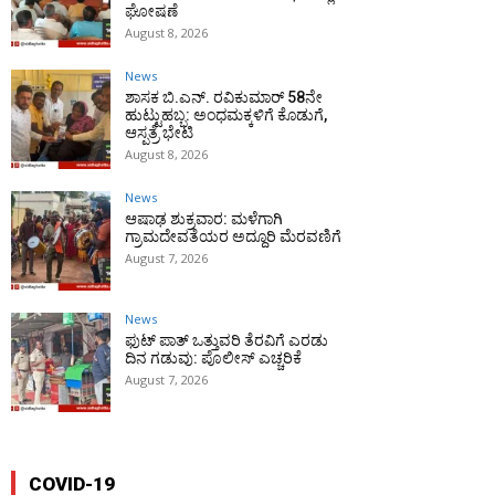
ಘೋಷಣೆ
August 8, 2026
News
ಶಾಸಕ ಬಿ.ಎನ್. ರವಿಕುಮಾರ್ 58ನೇ
ಹುಟ್ಟುಹಬ್ಬ: ಅಂಧಮಕ್ಕಳಿಗೆ ಕೊಡುಗೆ,
ಆಸ್ಪತ್ರೆ ಭೇಟಿ
August 8, 2026
News
ಆಷಾಢ ಶುಕ್ರವಾರ: ಮಳೆಗಾಗಿ
ಗ್ರಾಮದೇವತೆಯರ ಅದ್ದೂರಿ ಮೆರವಣಿಗೆ
August 7, 2026
News
ಫುಟ್‌ ಪಾತ್ ಒತ್ತುವರಿ ತೆರವಿಗೆ ಎರಡು
ದಿನ ಗಡುವು: ಪೊಲೀಸ್ ಎಚ್ಚರಿಕೆ
August 7, 2026
COVID-19