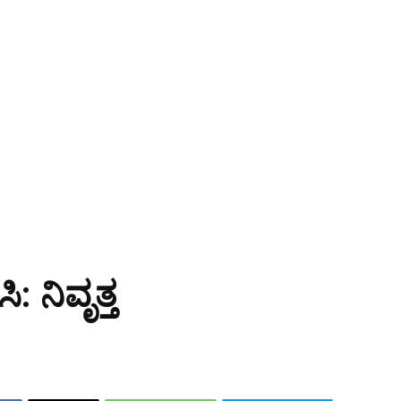
 ನಿವೃತ್ತ