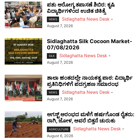
ಪಶು ಆರೋಗ್ಯ ತಪಾಸಣೆ ಶಿಬಿರ: ಕೃಷಿ
ವಿದ್ಯಾರ್ಥಿಗಳಿಂದ ಉಚಿತ ಚಿಕಿತ್ಸೆ
Sidlaghatta News Desk
-
NEWS
August 7, 2026
Sidlaghatta Silk Cocoon Market-
07/08/2026
Sidlaghatta News Desk
-
SILK
August 7, 2026
ಶಾಲಾ ಹಂತದಲ್ಲೇ ನಾಯಕತ್ವ ಪಾಠ: ವಿದ್ಯಾರ್ಥಿ
ಪ್ರತಿನಿಧಿಗಳಿಗೆ ಪದಗ್ರಹಣ ಸಮಾರಂಭ
Sidlaghatta News Desk
-
NEWS
August 7, 2026
ಆಗಸ್ಟ್ ಆರಂಭದ ಮಳೆಗೆ ಹರ್ಷಗೊಂಡ ರೈತರು:
ರಾಗಿ, ಜೋಳ, ಅವರೆ ಬಿತ್ತನೆ ಚುರುಕು
Sidlaghatta News Desk
-
AGRICULTURE
August 6, 2026