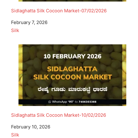
Sidlaghatta Silk Cocoon Market-07/02/2026
Date
February 7, 2026
In relation to
Silk
Sidlaghatta Silk Cocoon Market-10/02/2026
Date
February 10, 2026
In relation to
Silk