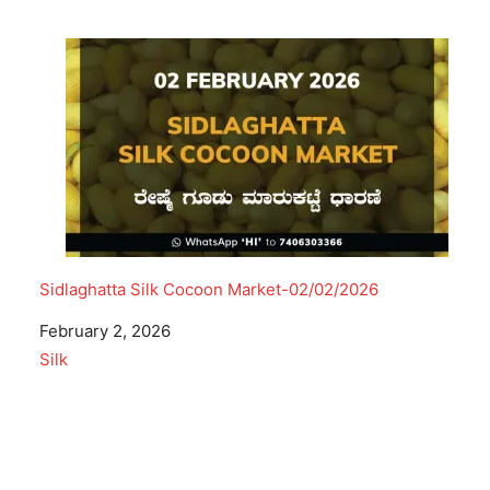
Sidlaghatta Silk Cocoon Market-02/02/2026
Date
February 2, 2026
In relation to
Silk