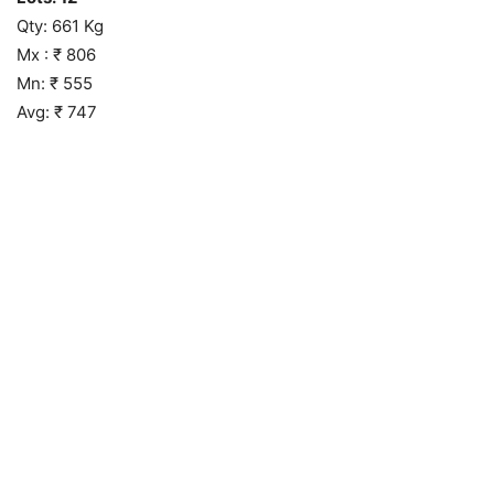
Qty: 661 Kg
Mx : ₹ 806
Mn: ₹ 555
Avg: ₹ 747