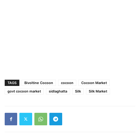
TAGS
Bivoltine Cocoon
cocoon
Cocoon Market
govt cocoon market
sidlaghatta
Silk
Silk Market