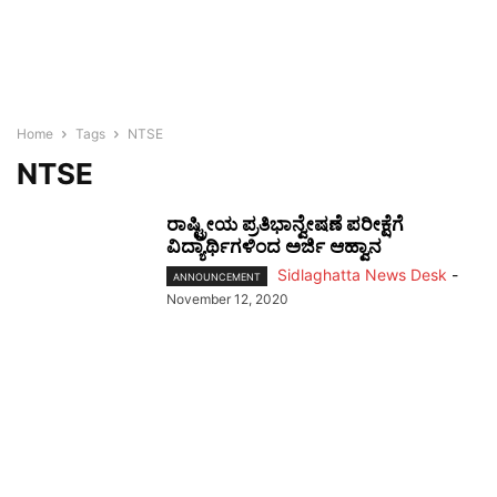
Home
Tags
NTSE
NTSE
ರಾಷ್ಟ್ರೀಯ ಪ್ರತಿಭಾನ್ವೇಷಣೆ ಪರೀಕ್ಷೆಗೆ
ವಿದ್ಯಾರ್ಥಿಗಳಿಂದ ಅರ್ಜಿ ಆಹ್ವಾನ
Sidlaghatta News Desk
-
ANNOUNCEMENT
November 12, 2020