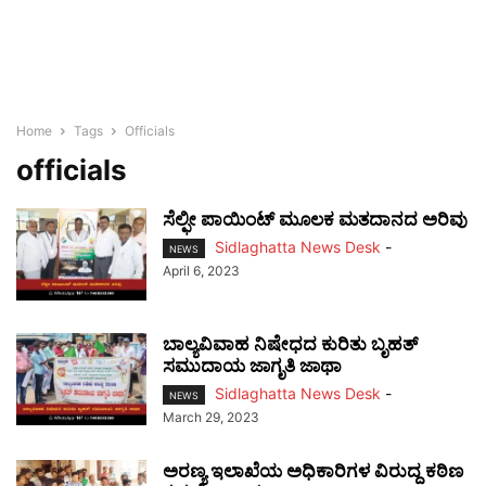
Home
Tags
Officials
officials
ಸೆಲ್ಫೀ ಪಾಯಿಂಟ್ ಮೂಲಕ ಮತದಾನದ ಅರಿವು
Sidlaghatta News Desk
-
NEWS
April 6, 2023
ಬಾಲ್ಯವಿವಾಹ ನಿಷೇಧದ ಕುರಿತು ಬೃಹತ್
ಸಮುದಾಯ ಜಾಗೃತಿ ಜಾಥಾ
Sidlaghatta News Desk
-
NEWS
March 29, 2023
ಅರಣ್ಯ ಇಲಾಖೆಯ ಅಧಿಕಾರಿಗಳ ವಿರುದ್ದ ಕಠಿಣ