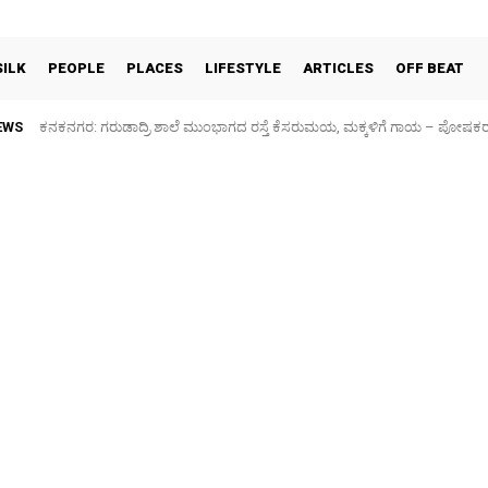
SILK
PEOPLE
PLACES
LIFESTYLE
ARTICLES
OFF BEAT
EWS
ಕನಕನಗರ: ಗರುಡಾದ್ರಿ ಶಾಲೆ ಮುಂಭಾಗದ ರಸ್ತೆ ಕೆಸರುಮಯ, ಮಕ್ಕಳಿಗೆ ಗಾಯ – ಪೋಷಕ