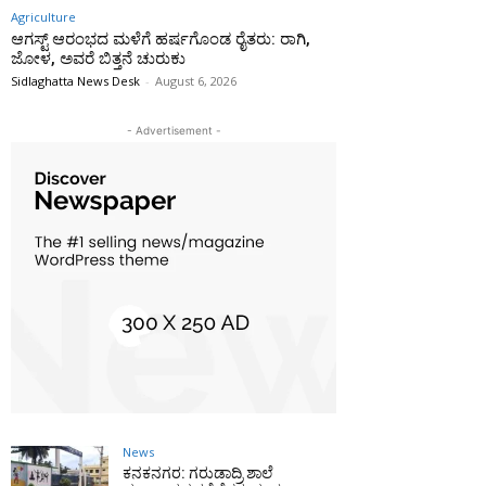
Agriculture
ಆಗಸ್ಟ್ ಆರಂಭದ ಮಳೆಗೆ ಹರ್ಷಗೊಂಡ ರೈತರು: ರಾಗಿ,
ಜೋಳ, ಅವರೆ ಬಿತ್ತನೆ ಚುರುಕು
Sidlaghatta News Desk
-
August 6, 2026
- Advertisement -
News
ಕನಕನಗರ: ಗರುಡಾದ್ರಿ ಶಾಲೆ