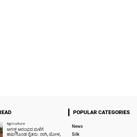
READ
POPULAR CATEGORIES
Agriculture
News
ಆಗಸ್ಟ್ ಆರಂಭದ ಮಳೆಗೆ
ಹರ್ಷಗೊಂಡ ರೈತರು: ರಾಗಿ, ಜೋಳ,
Silk