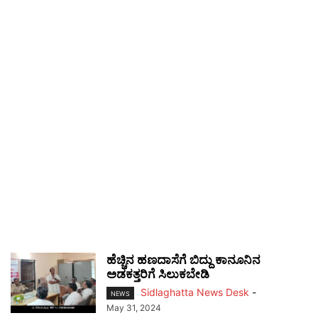
ಹೆಚ್ಚಿನ ಹಣದಾಸೆಗೆ ಬಿದ್ದು ಕಾನೂನಿನ
ಅಡಕತ್ತರಿಗೆ ಸಿಲುಕಬೇಡಿ
Sidlaghatta News Desk
-
NEWS
May 31, 2024