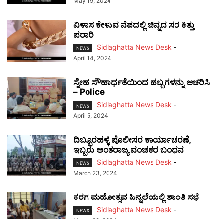
May 19, 2024
ವಿಳಾಸ ಕೇಳುವ ನೆಪದಲ್ಲಿ ಚಿನ್ನದ ಸರ ಕಿತ್ತು
ಪರಾರಿ
Sidlaghatta News Desk
-
NEWS
April 14, 2024
ಸ್ನೇಹ ಸೌಹಾರ್ಧತೆಯಿಂದ ಹಬ್ಬಗಳನ್ನು ಆಚರಿಸಿ
– Police
Sidlaghatta News Desk
-
NEWS
April 5, 2024
ದಿಬ್ಬೂರಹಳ್ಳಿ ಪೊಲೀಸರ ಕಾರ್ಯಾಚರಣೆ,
ಇಬ್ಬರು ಅಂತರಾಜ್ಯ ವಂಚಕರ ಬಂಧನ
Sidlaghatta News Desk
-
NEWS
March 23, 2024
ಕರಗ ಮಹೋತ್ಸವ ಹಿನ್ನಲೆಯಲ್ಲಿ ಶಾಂತಿ ಸಭೆ
Sidlaghatta News Desk
-
NEWS