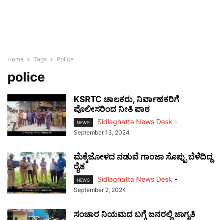
Home
Tags
Police
police
KSRTC ಚಾಲಕರು, ನಿರ್ವಾಹಕರಿಗೆ
ಪೊಲೀಸರಿಂದ ನೀತಿ ಪಾಠ
Sidlaghatta News Desk
-
NEWS
September 13, 2024
ಮೆಕ್ಕೆಜೋಳದ ನಡುವೆ ಗಾಂಜಾ ಸೊಪ್ಪು ಬೆಳೆದಿದ್ದ
ರೈತ
Sidlaghatta News Desk
-
NEWS
September 2, 2024
ಸಂಚಾರ ನಿಯಮದ ಬಗ್ಗೆ ಜನರಲ್ಲಿ ಜಾಗೃತಿ