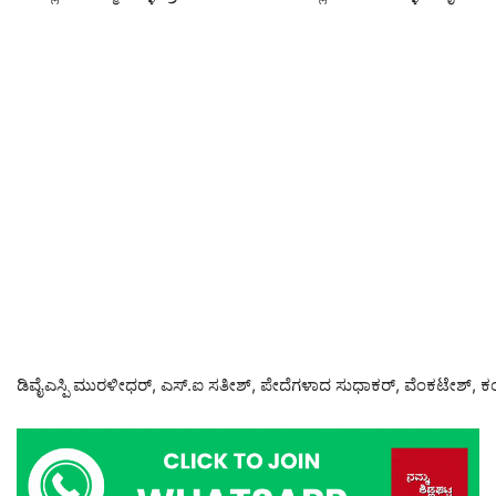
ಡಿವೈಎಸ್ಪಿ ಮುರಳೀಧರ್, ಎಸ್‌.ಐ ಸತೀಶ್, ಪೇದೆಗಳಾದ ಸುಧಾಕರ್, ವೆಂಕಟೇಶ್, ಕಂದ