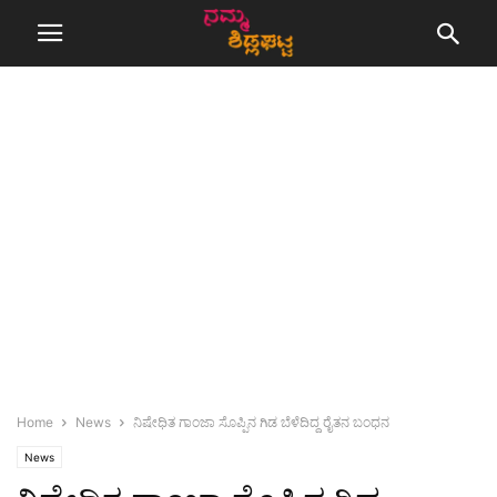
Home
News
ನಿಷೇಧಿತ ಗಾಂಜಾ ಸೊಪ್ಪಿನ ಗಿಡ ಬೆಳೆದಿದ್ದ ರೈತನ ಬಂಧನ
News