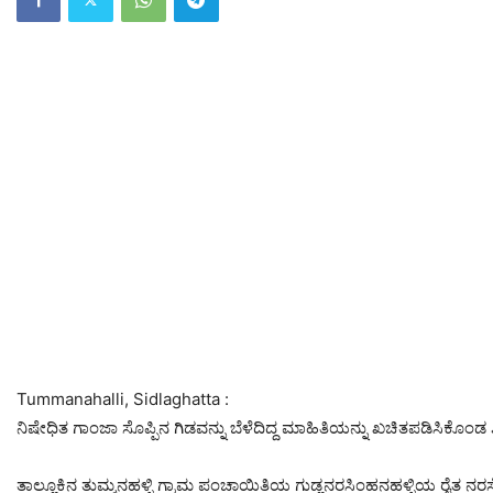
Tummanahalli, Sidlaghatta :
ನಿಷೇಧಿತ ಗಾಂಜಾ ಸೊಪ್ಪಿನ ಗಿಡವನ್ನು ಬೆಳೆದಿದ್ದ ಮಾಹಿತಿಯನ್ನು ಖಚಿತಪಡಿಸಿಕೊಂಡ ಶ
ತಾಲ್ಲೂಕಿನ ತುಮ್ಮನಹಳ್ಳಿ ಗ್ರಾಮ ಪಂಚಾಯಿತಿಯ ಗುಡ್ಲನರಸಿಂಹನಹಳ್ಳಿಯ ರೈತ ನರಸೇ