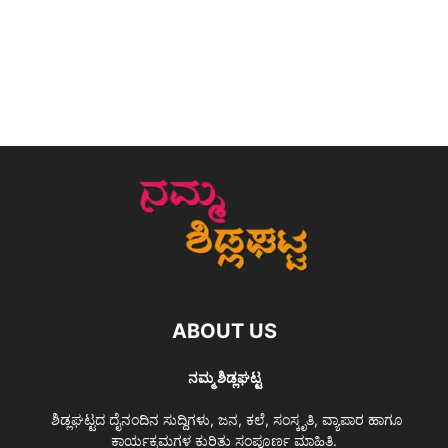
ABOUT US
ನಮ್ಮ ಶಿಡ್ಲಘಟ್ಟ
ಶಿಡ್ಲಘಟ್ಟದ ದೈನಂದಿನ ಸುದ್ದಿಗಳು, ಜನ, ಕಲೆ, ಸಂಸ್ಕೃತಿ, ವ್ಯಾಪಾರ ಹಾಗೂ
ಕಾರ್ಯಕ್ರಮಗಳ ಕುರಿತು ಸಂಪೂರ್ಣ ಮಾಹಿತಿ.