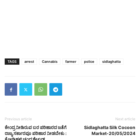
TAGS
arrest
Cannabis
farmer
police
sidlaghatta
Previous article
Next article
ಕೇಂದ್ರ ನೀಡಿರುವ ಬರ ಪರಿಹಾರದ ಜತೆಗೆ
Sidlaghatta Silk Cocoon
ರಾಜ್ಯ ಸರ್ಕಾರವೂ ಪರಿಹಾರ ನೀಡಬೇಕು :
Market-20/05/2024
ಕೋಡಿಹಳ್ಳಿ ಚಂದ್ರಶೇಖರ್