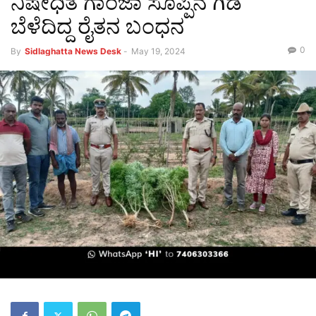
ನಿಷೇಧಿತ ಗಾಂಜಾ ಸೊಪ್ಪಿನ ಗಿಡ
ಬೆಳೆದಿದ್ದ ರೈತನ ಬಂಧನ
0
By
Sidlaghatta News Desk
-
May 19, 2024