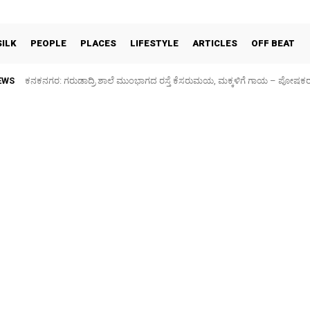
SILK
PEOPLE
PLACES
LIFESTYLE
ARTICLES
OFF BEAT
EWS
ಕನಕನಗರ: ಗರುಡಾದ್ರಿ ಶಾಲೆ ಮುಂಭಾಗದ ರಸ್ತೆ ಕೆಸರುಮಯ, ಮಕ್ಕಳಿಗೆ ಗಾಯ – ಪೋಷಕ