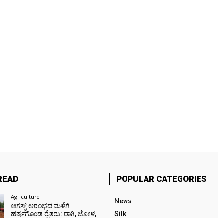
READ
POPULAR CATEGORIES
Agriculture
News
ಆಗಸ್ಟ್ ಆರಂಭದ ಮಳೆಗೆ
ಹರ್ಷಗೊಂಡ ರೈತರು: ರಾಗಿ, ಜೋಳ,
Silk