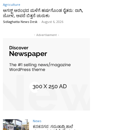
Agriculture
ಆಗಸ್ಟ್ ಆರಂಭದ ಮಳೆಗೆ ಹರ್ಷಗೊಂಡ ರೈತರು: ರಾಗಿ,
ಜೋಳ, ಅವರೆ ಬಿತ್ತನೆ ಚುರುಕು
Sidlaghatta News Desk
-
August 6, 2026
- Advertisement -
News
ಕನಕನಗರ: ಗರುಡಾದ್ರಿ ಶಾಲೆ