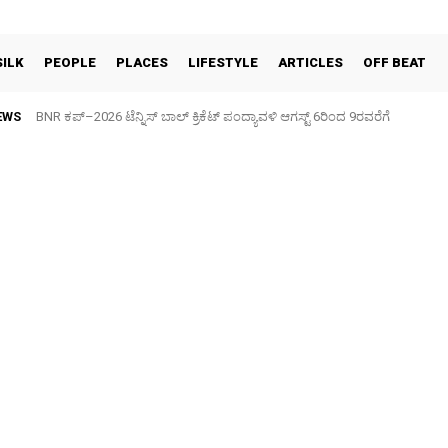
SILK
PEOPLE
PLACES
LIFESTYLE
ARTICLES
OFF BEAT
EWS
BNR ಕಪ್–2026 ಟೆನ್ನಿಸ್ ಬಾಲ್ ಕ್ರಿಕೆಟ್ ಪಂದ್ಯಾವಳಿ ಆಗಸ್ಟ್ 6ರಿಂದ 9ರವರೆಗೆ