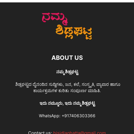
ABOUT US
ನಮ್ಮ ಶಿಡ್ಲಘಟ್ಟ
ಶಿಡ್ಲಘಟ್ಟದ ದೈನಂದಿನ ಸುದ್ದಿಗಳು, ಜನ, ಕಲೆ, ಸಂಸ್ಕೃತಿ, ವ್ಯಾಪಾರ ಹಾಗೂ
ಕಾರ್ಯಕ್ರಮಗಳ ಕುರಿತು ಸಂಪೂರ್ಣ ಮಾಹಿತಿ.
ಇದು ನಮ್ಮೂರು, ಇದು ನಮ್ಮ ಶಿಡ್ಲಘಟ್ಟ
WhatsApp:
+917406303366
Contact us:
hisidlaghatta@gmail.com