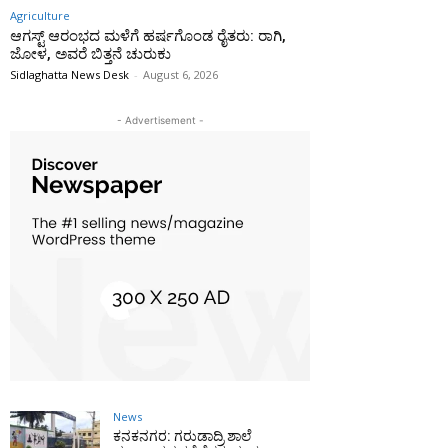
Agriculture
ಆಗಸ್ಟ್ ಆರಂಭದ ಮಳೆಗೆ ಹರ್ಷಗೊಂಡ ರೈತರು: ರಾಗಿ,
ಜೋಳ, ಅವರೆ ಬಿತ್ತನೆ ಚುರುಕು
Sidlaghatta News Desk
-
August 6, 2026
- Advertisement -
News
ಕನಕನಗರ: ಗರುಡಾದ್ರಿ ಶಾಲೆ