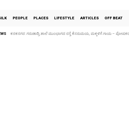
SILK
PEOPLE
PLACES
LIFESTYLE
ARTICLES
OFF BEAT
EWS
ಕನಕನಗರ: ಗರುಡಾದ್ರಿ ಶಾಲೆ ಮುಂಭಾಗದ ರಸ್ತೆ ಕೆಸರುಮಯ, ಮಕ್ಕಳಿಗೆ ಗಾಯ – ಪೋಷಕ