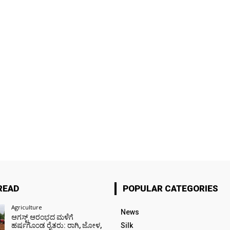
READ
POPULAR CATEGORIES
Agriculture
News
ಆಗಸ್ಟ್ ಆರಂಭದ ಮಳೆಗೆ
ಹರ್ಷಗೊಂಡ ರೈತರು: ರಾಗಿ, ಜೋಳ,
Silk