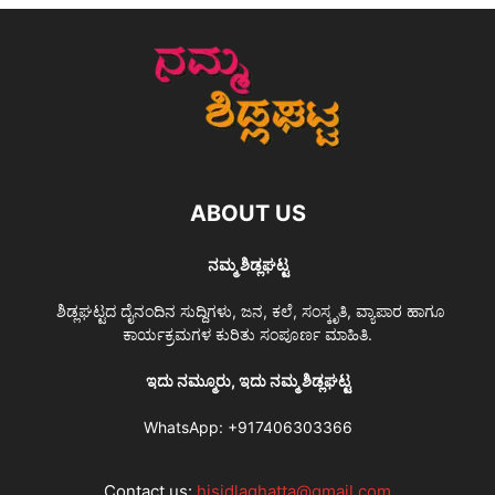
ABOUT US
ನಮ್ಮ ಶಿಡ್ಲಘಟ್ಟ
ಶಿಡ್ಲಘಟ್ಟದ ದೈನಂದಿನ ಸುದ್ದಿಗಳು, ಜನ, ಕಲೆ, ಸಂಸ್ಕೃತಿ, ವ್ಯಾಪಾರ ಹಾಗೂ
ಕಾರ್ಯಕ್ರಮಗಳ ಕುರಿತು ಸಂಪೂರ್ಣ ಮಾಹಿತಿ.
ಇದು ನಮ್ಮೂರು, ಇದು ನಮ್ಮ ಶಿಡ್ಲಘಟ್ಟ
WhatsApp:
+917406303366
Contact us:
hisidlaghatta@gmail.com