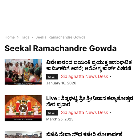
Home
Tags
Seekal Ramachandre Gowda
Seekal Ramachandre Gowda
ವಿವೇಕಾನಂದ ಜಯಂತಿ ಪ್ರಯುಕ್ತ ಅಸಂಘಟಿತ
ಕಾರ್ಮಿಕರಿಗೆ ಆಸರೆ; ಆರೋಗ್ಯ ಕಾರ್ಡ್ ವಿತರಣೆ
Sidlaghatta News Desk
-
NEWS
January 18, 2026
Live : ಶಿಡ್ಲಘಟ್ಟ ಶ್ರೀ ಶ್ರೀನಿವಾಸ ಕಲ್ಯಾಣೋತ್ಸವ
ನೇರ ಪ್ರಸಾರ
Sidlaghatta News Desk
-
NEWS
March 25, 2023
ಬಿಜೆಪಿ ಸೇವಾ ಸೌಧ ಕಚೇರಿ ಲೋಕಾರ್ಪಣೆ