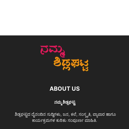
ABOUT US
ನಮ್ಮ ಶಿಡ್ಲಘಟ್ಟ
ಶಿಡ್ಲಘಟ್ಟದ ದೈನಂದಿನ ಸುದ್ದಿಗಳು, ಜನ, ಕಲೆ, ಸಂಸ್ಕೃತಿ, ವ್ಯಾಪಾರ ಹಾಗೂ
ಕಾರ್ಯಕ್ರಮಗಳ ಕುರಿತು ಸಂಪೂರ್ಣ ಮಾಹಿತಿ.