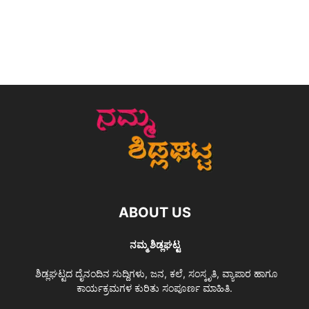
ABOUT US
ನಮ್ಮ ಶಿಡ್ಲಘಟ್ಟ
ಶಿಡ್ಲಘಟ್ಟದ ದೈನಂದಿನ ಸುದ್ದಿಗಳು, ಜನ, ಕಲೆ, ಸಂಸ್ಕೃತಿ, ವ್ಯಾಪಾರ ಹಾಗೂ
ಕಾರ್ಯಕ್ರಮಗಳ ಕುರಿತು ಸಂಪೂರ್ಣ ಮಾಹಿತಿ.