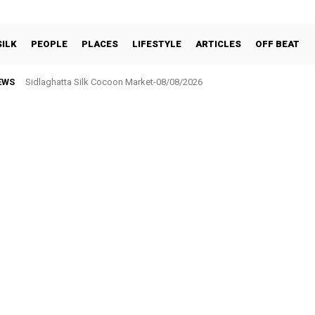
SILK
PEOPLE
PLACES
LIFESTYLE
ARTICLES
OFF BEAT
EWS
Sidlaghatta Silk Cocoon Market-08/08/2026