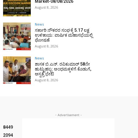
Market-08/08/2026
August 8, 2026
News
ಸರ್ಕಾರಿ ನೌಕರರ ಸಂಘಕ್ಕೆ ₹5.17 ಲಕ್ಷ
ಉಳಿತಾಯ: ವಾರ್ಷಿಕ ಮಹಾಸಭೆಯಲ್ಲಿ
ಘೋಷಣೆ
August 8, 2026
News
ಶಾಸಕ ಬಿ.ಎನ್. ರವಿಕುಮಾರ್ 58ನೇ
ಹುಟ್ಟುಹಬ್ಬ: ಅಂಧಮಕ್ಕಳಿಗೆ ಕೊಡುಗೆ,
ಆಸ್ಪತ್ರೆ ಭೇಟಿ
August 8, 2026
- Advertisement -
8449
2094