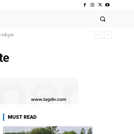
ರ ಆಕ್ರೋಶ
te
MUST READ