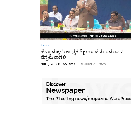
News
ಹೆಣ್ಣು ಮಕ್ಕಳು ಉನ್ನತ ಶಿಕ್ಷಣ ಪಡೆದು ಸಮಾಜದ
ಬೆನ್ನೆಲುಬಾಗಲಿ
Sidlaghatta News Desk
-
October 27, 2025