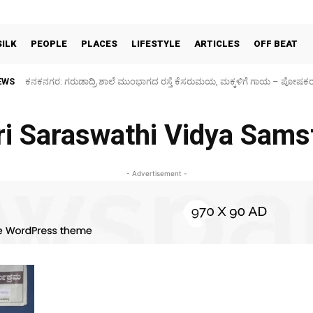
SILK
PEOPLE
PLACES
LIFESTYLE
ARTICLES
OFF BEAT
EWS
ಕನಕನಗರ: ಗರುಡಾದ್ರಿ ಶಾಲೆ ಮುಂಭಾಗದ ರಸ್ತೆ ಕೆಸರುಮಯ, ಮಕ್ಕಳಿಗೆ ಗಾಯ – ಪೋಷಕ
ri Saraswathi Vidya Sams
- Advertisement -