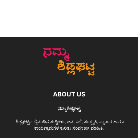
ABOUT US
ನಮ್ಮ ಶಿಡ್ಲಘಟ್ಟ
ಶಿಡ್ಲಘಟ್ಟದ ದೈನಂದಿನ ಸುದ್ದಿಗಳು, ಜನ, ಕಲೆ, ಸಂಸ್ಕೃತಿ, ವ್ಯಾಪಾರ ಹಾಗೂ
ಕಾರ್ಯಕ್ರಮಗಳ ಕುರಿತು ಸಂಪೂರ್ಣ ಮಾಹಿತಿ.