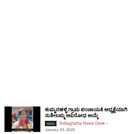
ತುಮ್ಮನಹಳ್ಳಿ ಗ್ರಾಮ ಪಂಚಾಯತಿ ಅಧ್ಯಕ್ಷೆಯಾಗಿ
ಸುಶೀಲಮ್ಮ ಅವಿರೋಧ ಆಯ್ಕೆ
Sidlaghatta News Desk
-
NEWS
January 30, 2025