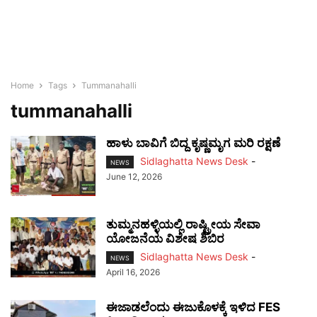
Home
Tags
Tummanahalli
tummanahalli
ಹಾಳು ಬಾವಿಗೆ ಬಿದ್ದ ಕೃಷ್ಣಮೃಗ ಮರಿ ರಕ್ಷಣೆ
Sidlaghatta News Desk
-
NEWS
June 12, 2026
ತುಮ್ಮನಹಳ್ಳಿಯಲ್ಲಿ ರಾಷ್ಟ್ರೀಯ ಸೇವಾ
ಯೋಜನೆಯ ವಿಶೇಷ ಶಿಬಿರ
Sidlaghatta News Desk
-
NEWS
April 16, 2026
ಈಜಾಡಲೆಂದು ಈಜುಕೊಳಕ್ಕೆ ಇಳಿದ FES