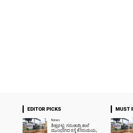
EDITOR PICKS
MUST 
News
ಶಿಡ್ಲಘಟ್ಟ: ಗರುಡಾದ್ರಿ ಶಾಲೆ
ಮುಂಭಾಗದ ರಸ್ತೆ ಕೆಸರುಮಯ,