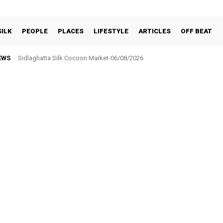
SILK
PEOPLE
PLACES
LIFESTYLE
ARTICLES
OFF BEAT
EWS
Sidlaghatta Silk Cocoon Market-06/08/2026