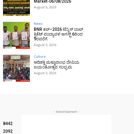
Market-06/08/2026
August 6, 2026
News
BNR ಕಪ್–2026 ಟೆನ್ನಿಸ್ ಬಾಲ್
ಕ್ರಿಕೆಟ್ ಪಂದ್ಯಾವಳಿ ಆಗಸ್ಟ್ 6ರಿಂದ
9ರವರೆಗೆ
August 5, 2026
Culture
ಆದಿಶಕ್ತಿ ಮಳ್ಳೂರಾಂಭ ದೇವಿಯ
ಜಯಂತೋತ್ಸವ ಸಂಭ್ರಮ
August 5, 2026
- Advertisement -
8442
2092