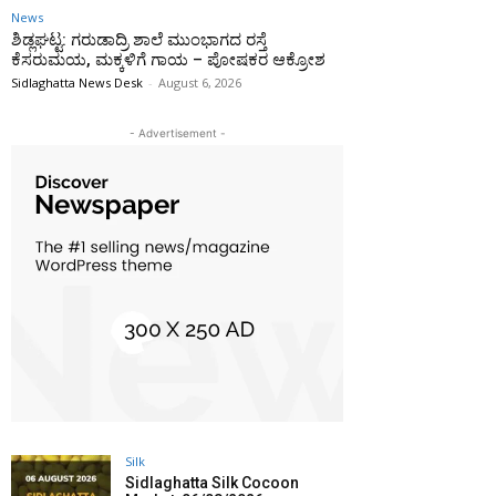
News
ಶಿಡ್ಲಘಟ್ಟ: ಗರುಡಾದ್ರಿ ಶಾಲೆ ಮುಂಭಾಗದ ರಸ್ತೆ
ಕೆಸರುಮಯ, ಮಕ್ಕಳಿಗೆ ಗಾಯ – ಪೋಷಕರ ಆಕ್ರೋಶ
Sidlaghatta News Desk
-
August 6, 2026
- Advertisement -
Silk
Sidlaghatta Silk Cocoon