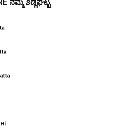
ನಮ್ಮ ಶಿಡ್ಲಘಟ್ಟ
ta
tta
atta
=Hi