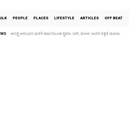
SILK
PEOPLE
PLACES
LIFESTYLE
ARTICLES
OFF BEAT
EWS
ಆಗಸ್ಟ್ ಆರಂಭದ ಮಳೆಗೆ ಹರ್ಷಗೊಂಡ ರೈತರು: ರಾಗಿ, ಜೋಳ, ಅವರೆ ಬಿತ್ತನೆ ಚುರುಕು
ಕನಕನಗರ: ಗರುಡಾದ್ರಿ ಶಾಲೆ ಮುಂಭಾಗದ ರಸ್ತೆ ಕೆಸರುಮಯ, ಮಕ್ಕಳಿಗೆ ಗಾಯ – ಪ