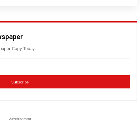
ewspaper
spaper Copy Today.
Subscribe
- Advertisement -