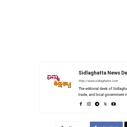
Sidlaghatta News D
http://www.sidlaghatta.com
The editorial desk of Sidlagha
trade, and local government n