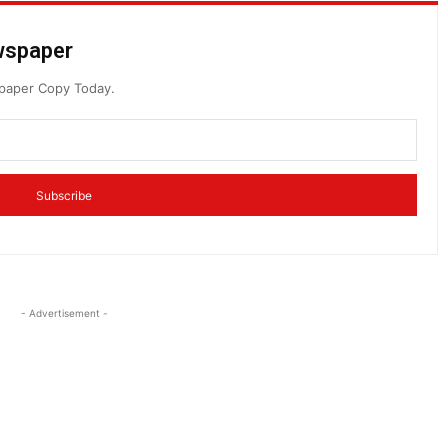
ewspaper
spaper Copy Today.
Subscribe
- Advertisement -