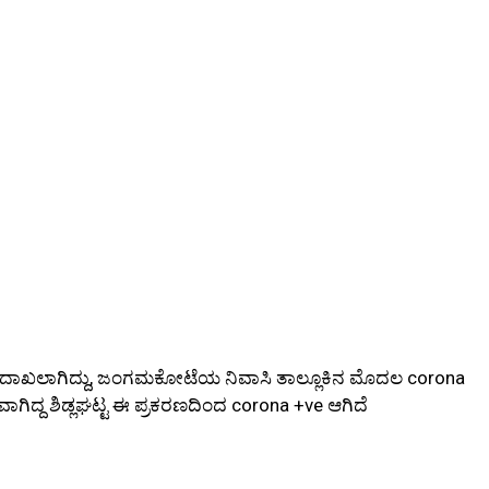
ರಣ ದಾಖಲಾಗಿದ್ದು, ಜಂಗಮಕೋಟೆಯ ನಿವಾಸಿ ತಾಲ್ಲೂಕಿನ ಮೊದಲ corona
ತವಾಗಿದ್ದ ಶಿಡ್ಲಘಟ್ಟ ಈ ಪ್ರಕರಣದಿಂದ corona +ve ಆಗಿದೆ