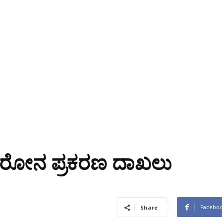
 ಕೊರೋನ ಪ್ರಕರಣ ದಾಖಲು
Facebo
Share