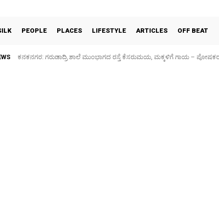
SILK
PEOPLE
PLACES
LIFESTYLE
ARTICLES
OFF BEAT
EWS
ಕನಕನಗರ: ಗರುಡಾದ್ರಿ ಶಾಲೆ ಮುಂಭಾಗದ ರಸ್ತೆ ಕೆಸರುಮಯ, ಮಕ್ಕಳಿಗೆ ಗಾಯ – ಪೋಷಕ