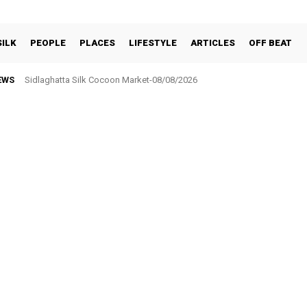
SILK
PEOPLE
PLACES
LIFESTYLE
ARTICLES
OFF BEAT
EWS
Sidlaghatta Silk Cocoon Market-08/08/2026