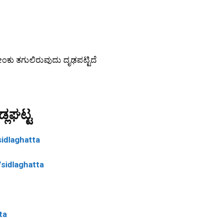
ಕು ತಗುಲಿರುವುದು ದೃಢಪಟ್ಟಿದೆ
್ಲಘಟ್ಟ
idlaghatta
sidlaghatta
ta