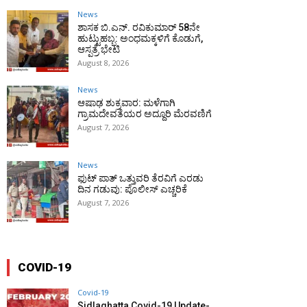
News
ಶಾಸಕ ಬಿ.ಎನ್. ರವಿಕುಮಾರ್ 58ನೇ
ಹುಟ್ಟುಹಬ್ಬ: ಅಂಧಮಕ್ಕಳಿಗೆ ಕೊಡುಗೆ,
ಆಸ್ಪತ್ರೆ ಭೇಟಿ
August 8, 2026
News
ಆಷಾಢ ಶುಕ್ರವಾರ: ಮಳೆಗಾಗಿ
ಗ್ರಾಮದೇವತೆಯರ ಅದ್ದೂರಿ ಮೆರವಣಿಗೆ
August 7, 2026
News
ಫುಟ್‌ ಪಾತ್ ಒತ್ತುವರಿ ತೆರವಿಗೆ ಎರಡು
ದಿನ ಗಡುವು: ಪೊಲೀಸ್ ಎಚ್ಚರಿಕೆ
August 7, 2026
COVID-19
Covid-19
Sidlaghatta Covid-19 Update-